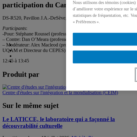
Nous utilisons des témoins (cookies) 
participation du Canada ?
d’améliorer votre expérience sur le s
statistiques de fréquentation, etc. V
DS-R520, Pavillon J.A.-DeSève, 2 décembre 2004
« Préférences ».
Participants
:
-Pour: Stéphane Roussel (professeur de science politique UQAM)
– Contre: Dan O’Meara (professeur de science politique UQAM)
– Modérateur: Alex Macleod (professeur de science politique
UQAM et Directeur du CEPES)
12:45 à 13:45
Produit par
Centre d'études sur l'intégration et la mondialisation (CEIM)
Sur le même sujet
Le LATICCE, le laboratoire qui a façonné la
découvrabilité culturelle