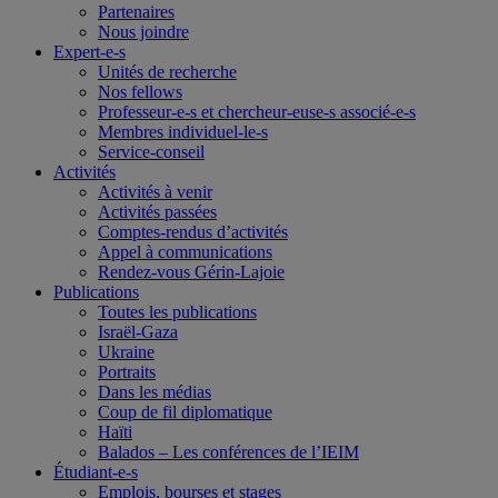
Partenaires
Nous joindre
Expert-e-s
Unités de recherche
Nos fellows
Professeur-e-s et chercheur-euse-s associé-e-s
Membres individuel-le-s
Service-conseil
Activités
Activités à venir
Activités passées
Comptes-rendus d’activités
Appel à communications
Rendez-vous Gérin-Lajoie
Publications
Toutes les publications
Israël-Gaza
Ukraine
Portraits
Dans les médias
Coup de fil diplomatique
Haïti
Balados – Les conférences de l’IEIM
Étudiant-e-s
Emplois, bourses et stages