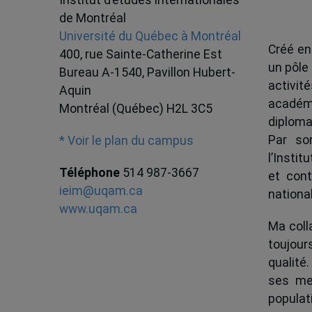
de Montréal
Université du Québec à Montréal
Créé en
400, rue Sainte-Catherine Est
un pôle
Bureau A-1540, Pavillon Hubert-
activit
Aquin
académ
Montréal (Québec) H2L 3C5
diploma
Par son
* Voir le plan du campus
l’Instit
Téléphone
514 987-3667
et cont
ieim@uqam.ca
national
www.uqam.ca
Ma colla
toujour
qualité.
ses me
popula