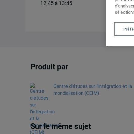
12:45 à 13:45
d’analyse
sélection
Préf
Produit par
Centre d'études sur l'intégration et la
mondialisation (CEIM)
Sur le même sujet