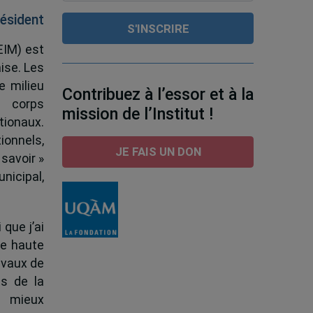
ésident
EIM) est
ise. Les
e milieu
Contribuez à l’essor et à la
e corps
mission de l’Institut !
tionaux.
ionnels,
JE FAIS UN DON
 savoir »
nicipal,
 que j’ai
de haute
ravaux de
s de la
à mieux