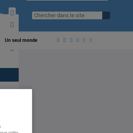
M)
Un seul monde
s
enus vidéo,