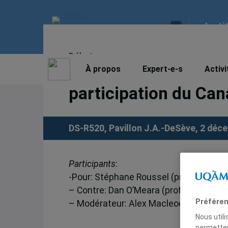
Insti
Débat
Bouclier anti-missile
À propos
Expert-e-s
Activi
participation du Can
DS-R520, Pavillon J.A.-DeSève, 2 déc
Participants
:
-Pour: Stéphane Roussel (professeur d
– Contre: Dan O’Meara (professeur de 
Préféren
– Modérateur: Alex Macleod (professeu
Nous util
permetten