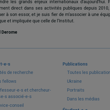
dre les grands enjeux internationaux d’aujourd’hui.
ent direct dans ses activités publiques depuis 2010, 
uer à son essor, et je suis fier de m’associer à une équi
e et impliquée que celle de l’Institut.
d Derome
t-e-s
Publications
tés de recherche
Toutes les publicatio
 fellows
Ukraine
fesseur-e-s et chercheur-
Portraits
e-s associé-e-s
Dans les médias
vice-conseil