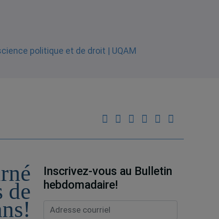
urné
Inscrivez-vous au Bulletin
hebdomadaire!
s de
ans!