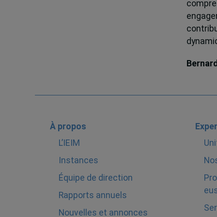
compren
engagem
contrib
dynamiqu
Bernar
À propos
Exper
L’IEIM
Uni
Instances
Nos
Équipe de direction
Pro
eus
Rapports annuels
Ser
Nouvelles et annonces