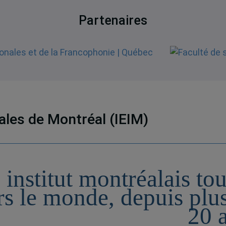
Partenaires
nales de Montréal (IEIM)
 institut montréalais to
rs le monde, depuis plu
20 