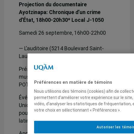
Projection du documentaire
Ayotzinapa: Chronique d’un crime
d’État, 18h00-20h30
* Local J-1050
Samedi 26 septembre, 16h00-22h00
— L’auditoire (5214 Boulevard Saint-
Laurent)
Présentation de matériel vidéo,
musique, poésie, entrevues
Préférences en matière de témoins
POTLUCK (amener un plat à partager)
Nous utilisons des témoins (cookies) afin de collec
Événements organisés par Mexicanxs
permettent d’améliorer votre expérience sur le site
vidéo, d’analyser les statistiques de fréquentation,
Unidxs por la regularizacion, Comité
votre choix en sélectionnant « Préférences ».
pour les droits humains en Amérique
latine
Autoriser les témoi
Appuyés par le Groupe de recherche sur