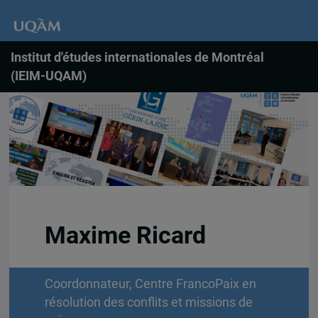
Institut d'études internationales de Montréal
(IEIM-UQAM)
Maxime Ricard
Coordonnateur, Centre FrancoPaix en
résolution des conflits et missions de