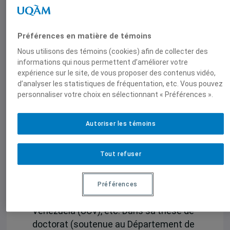
organisations populaires, syndicales et
politiques, il a été intégré dans une série
Préférences en matière de témoins
de réseaux de chercheurs et
d’Université parmi lesquels on notera le
Nous utilisons des témoins (cookies) afin de collecter des
informations qui nous permettent d’améliorer votre
{Colegio de México, la Universidad
expérience sur le site, de vous proposer des contenus vidéo,
Autónoma Metropolitana} (UAM-
d’analyser les statistiques de fréquentation, etc. Vous pouvez
Xochimilco), le réseau des Facultés
personnaliser votre choix en sélectionnant « Préférences ».
latino-américaines de sciences
sociales (FLACSO), l’{Université
Autoriser les témoins
Nationale de San Martín} (Buenos
Aires), le Conseil national de recherche
Tout refuser
scientifique et technique d’Argentine}
(CONICET), l’Institut vénézuélien
d’études sociales et politiques
Préférences
(Caracas), l’Université centrale du
Venezuela (UCV), etc. Dans sa thèse de
doctorat (soutenue au Département de