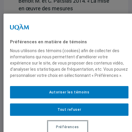
Benoit M. et C. Patsias 2014. « La mise
en œuvre des mesures
agroenvironnementales territorialisées
en France: un élargissement de la
démocratie? L’exemple des régions
Centre et Languedoc-Roussillon ».
Préférences en matière de témoins
(Agro-environmental Politics in France:
Nous utilisons des témoins (cookies) afin de collecter des
A Participatory Democracy? The
informations qui nous permettent d’améliorer votre
Example of the Centre and Roussillon
expérience sur le site, de vous proposer des contenus vidéo,
d’analyser les statistiques de fréquentation, etc. Vous pouvez
Regions). The Innovation Journal; The
personnaliser votre choix en sélectionnant « Préférences ».
Public Sector Innovation Journal
(Special issue on democracy, edited by
Howard A. Doughty and Monica
Autoriser les témoins
Dowling). 19, 1, article 5.
Tout refuser
Patsias, C., Bherer, L. et A. Latendresse.
« Participatory Democracy,
Préférences
Decentralization and local Governance: