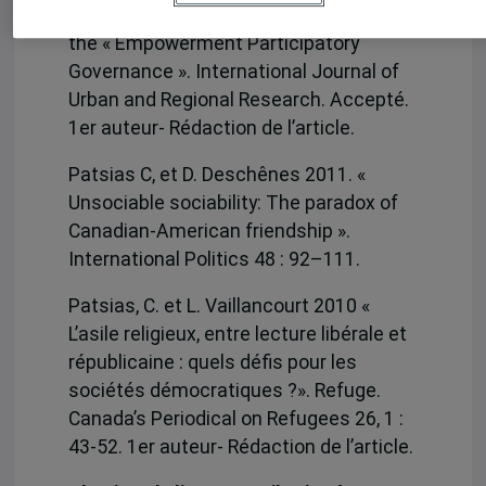
the Montreal Participatory Budget and
the « Empowerment Participatory
Governance ». International Journal of
Urban and Regional Research. Accepté.
1er auteur- Rédaction de l’article.
Patsias C, et D. Deschênes 2011. «
Unsociable sociability: The paradox of
Canadian-American friendship ».
International Politics 48 : 92–111.
Patsias, C. et L. Vaillancourt 2010 «
L’asile religieux, entre lecture libérale et
républicaine : quels défis pour les
sociétés démocratiques ?». Refuge.
Canada’s Periodical on Refugees 26, 1 :
43-52. 1er auteur- Rédaction de l’article.