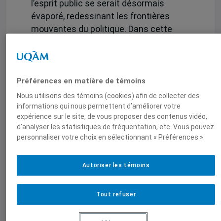
l’esprit public se serait désormais
évaporé, redessinant les frontières
mouvantes du politique. Dans cette
chronique, Caroline Patsias revêt des
habits d’ethnologue et explore les
questions soulevées au cours de ses
enquêtes auprès de groupes de
Préférences en matière de témoins
citoyens en France et au Québec.
Nous utilisons des témoins (cookies) afin de collecter des
Comment ces derniers, soucieux
informations qui nous permettent d’améliorer votre
expérience sur le site, de vous proposer des contenus vidéo,
d’améliorer la vie de leur quartier, se
d’analyser les statistiques de fréquentation, etc. Vous pouvez
politisent-ils ou, au contraire, évitent-ils
personnaliser votre choix en sélectionnant « Préférences ».
le politique ? Comment nouent-ils des
relations avec leurs institutions ?
Autoriser les témoins
Comment parlent-ils politiquement de
la vie en commun et où le font-ils ? Pour
répondre à ces questions, l’auteure a
Tout refuser
prêté une oreille attentive tant aux