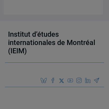
3 résultats
Institut d’études
internationales de Montréal
(IEIM)
Partenaires