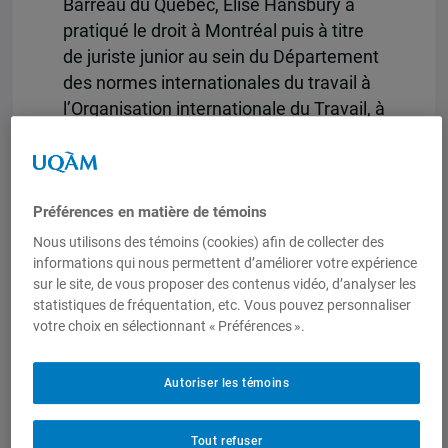
Barreau du Québec, Elise Hansbury a
pratiqué le droit à Montréal puis à titre
de juriste junior au sein du Département
des normes internationales du travail à
l’Organisation internationale du Travail, à
Genève. Elle a de plus agi à titre
d’assistante d’enseignement au sein du
Département de droit international de
l’Institut de hautes études
Préférences en matière de témoins
internationales et du développement.
Nous utilisons des témoins (cookies) afin de collecter des
informations qui nous permettent d’améliorer votre expérience
sur le site, de vous proposer des contenus vidéo, d’analyser les
Publications
statistiques de fréquentation, etc. Vous pouvez personnaliser
votre choix en sélectionnant « Préférences ».
Duhaime, Bernard et Elise Hansbury, «
Autoriser les témoins
Chronique de jurisprudence
interaméricaine 2013 » (2014) ACDI (en
cours de publication)
Tout refuser