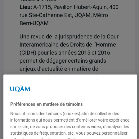
Lieu:
A-1715, Pavillon Hubert-Aquin, 400
rue Ste-Catherine Est, UQAM, Métro
Berri-UQAM
Une revue de la jurisprudence de la Cour
Interaméricaine des Droits de l’Homme
(CIDH) pour les années 2015 et 2016
permet de dégager certains grands
enjeux d’actualité en matière de
protection des droits humains dans les
Amériques, au nombre desquels
figurent notamment le droit à l’éducation
et à la santé, la consolidation des
Préférences en matière de témoins
démocraties, la protection des droits
Nous utilisons des témoins (cookies) afin de collecter des
patrimoniaux des couples de même
informations qui nous permettent d’améliorer votre expérience
sexe ainsi que la protection des droits
sur le site, de vous proposer des contenus vidéo, d’analyser les
fondamentaux des militaires en service
statistiques de fréquentation, etc. Vous pouvez personnaliser