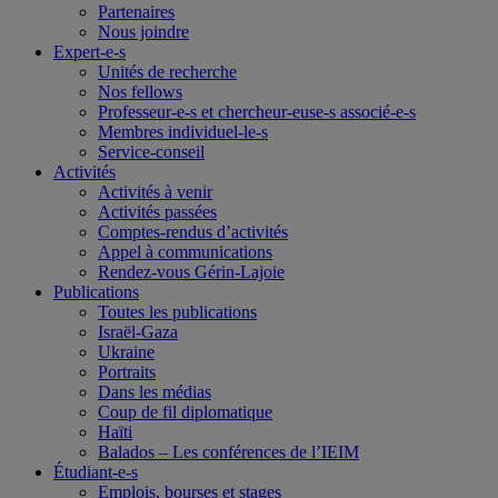
Partenaires
Nous joindre
Expert-e-s
Unités de recherche
Nos fellows
Professeur-e-s et chercheur-euse-s associé-e-s
Membres individuel-le-s
Service-conseil
Activités
Activités à venir
Activités passées
Comptes-rendus d’activités
Appel à communications
Rendez-vous Gérin-Lajoie
Publications
Toutes les publications
Israël-Gaza
Ukraine
Portraits
Dans les médias
Coup de fil diplomatique
Haïti
Balados – Les conférences de l’IEIM
Étudiant-e-s
Emplois, bourses et stages