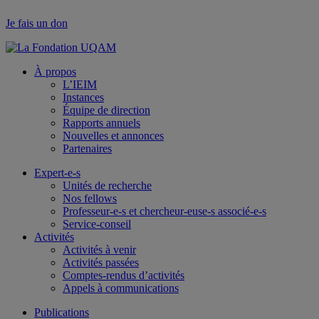
Je fais un don
À propos
L’IEIM
Instances
Équipe de direction
Rapports annuels
Nouvelles et annonces
Partenaires
Expert-e-s
Unités de recherche
Nos fellows
Professeur-e-s et chercheur-euse-s associé-e-s
Service-conseil
Activités
Activités à venir
Activités passées
Comptes-rendus d’activités
Appels à communications
Publications