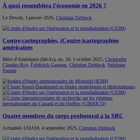
À quoi ressemblera l’économie en 2026 ?
Le Devoir, 3 janvier 2026,
Christian Deblock
Contre-cartographies, (Contre-)cartographies
américaines
Idées d'Amériques (IdeAs), no. 26, 1 octobre 2025,
Christophe
Cloutier-Roy
,
Frédérick Gagnon
,
Christian Deblock
,
Stéphane
Paquin
Quatre membres du corps professoral à la SRC
Actualités UQAM, 4 septembre 2025,
Christian Deblock