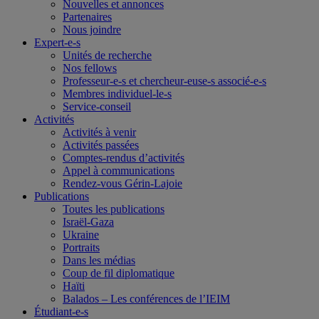
Nouvelles et annonces
Partenaires
Nous joindre
Expert-e-s
Unités de recherche
Nos fellows
Professeur-e-s et chercheur-euse-s associé-e-s
Membres individuel-le-s
Service-conseil
Activités
Activités à venir
Activités passées
Comptes-rendus d’activités
Appel à communications
Rendez-vous Gérin-Lajoie
Publications
Toutes les publications
Israël-Gaza
Ukraine
Portraits
Dans les médias
Coup de fil diplomatique
Haïti
Balados – Les conférences de l’IEIM
Étudiant-e-s