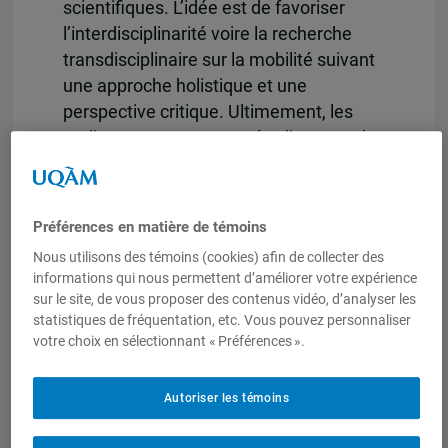
scientifiques. L’idée est de favoriser
l’interdisciplinarité voire la recherche
transdisciplinaire sur la mobilité suivant
une approche holistique et une
perspective critique. Ultimement, les
ateliers permettent aux étudiants.es de
vulgariser leurs écrits scientifiques en
plus de développer leurs réseaux.
Préférences en matière de témoins
L’atelier aura lieu le
lundi 4 décembre
2023, de 12h30 à 14h00
, salle W-3245 et
Nous utilisons des témoins (cookies) afin de collecter des
informations qui nous permettent d’améliorer votre expérience
en ligne.
sur le site, de vous proposer des contenus vidéo, d’analyser les
statistiques de fréquentation, etc. Vous pouvez personnaliser
Lien Zoom
votre choix en sélectionnant « Préférences ».
Autoriser les témoins