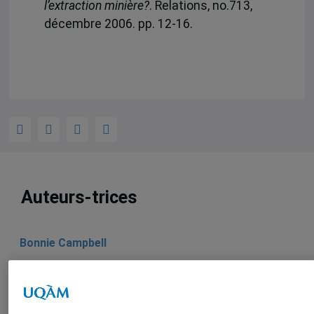
l’extraction minière?
. Relations, no.713,
décembre 2006. pp. 12-16.
Auteurs-trices
Bonnie Campbell