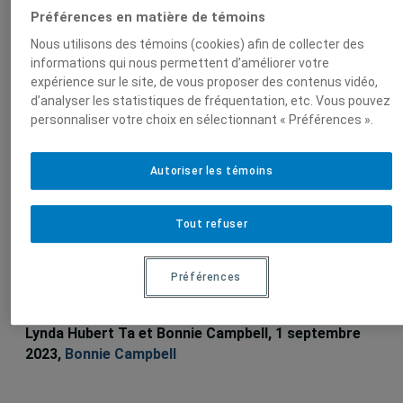
Sur le même sujet
Préférences en matière de témoins
Nous utilisons des témoins (cookies) afin de collecter des
Why Africa’s mineral-rich countries are
informations qui nous permettent d’améliorer votre
not reaping the rewards of their wealth
expérience sur le site, de vous proposer des contenus vidéo,
d’analyser les statistiques de fréquentation, etc. Vous pouvez
The Conversation, 13 novembre 2025,
Bonnie
personnaliser votre choix en sélectionnant « Préférences ».
Campbell
Autoriser les témoins
Environmental protection in
Tout refuser
Madagascar: Biodiversity offsetting in
the mining sector as a corporate social
Préférences
responsibility strategy
The Extractive Industries and Society, Vol. 15, 2023,
Lynda Hubert Ta et Bonnie Campbell, 1 septembre
2023,
Bonnie Campbell