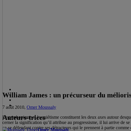
William James : un précurseur du méliori
7 août 2010,
Omer Moussaly
Auteurs-trices
Le pyrrhonisme et le quiétisme constituent les deux axes autour desque
cerner la signification qu’il attribue au progressisme, il lui arrive de 
en se défendant contre ses détracteurs qui le prennent à partie comme éc
Omer Moussaly