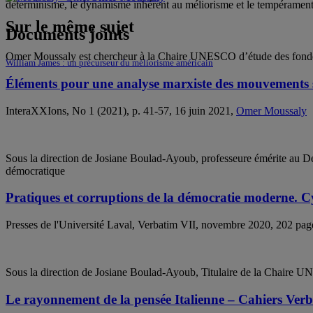
déterminisme, le dynamisme inhérent au méliorisme et le tempéramen
Sur le même sujet
Documents joints
Omer Moussaly est chercheur à la Chaire UNESCO d’étude des fondeme
William James : un précurseur du méliorisme américain
Éléments pour une analyse marxiste des mouvements
InteraXXIons, No 1 (2021), p. 41-57, 16 juin 2021,
Omer Moussaly
Sous la direction de Josiane Boulad-Ayoub, professeure émérite au D
démocratique
Pratiques et corruptions de la démocratie moderne. C
Presses de l'Université Laval, Verbatim VII, novembre 2020, 202 pa
Sous la direction de Josiane Boulad-Ayoub, Titulaire de la Chaire U
Le rayonnement de la pensée Italienne – Cahiers Ver