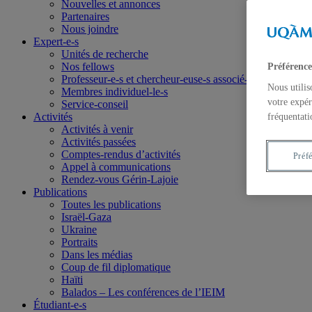
Nouvelles et annonces
Partenaires
Nous joindre
Expert-e-s
Unités de recherche
Nos fellows
Préférence
Professeur-e-s et chercheur-euse-s associé-e-s
Nous utilis
Membres individuel-le-s
votre expér
Service-conseil
Activités
fréquentati
Activités à venir
Activités passées
Comptes-rendus d’activités
Préf
Appel à communications
Rendez-vous Gérin-Lajoie
Publications
Toutes les publications
Israël-Gaza
Ukraine
Portraits
Dans les médias
Coup de fil diplomatique
Haïti
Balados – Les conférences de l’IEIM
Étudiant-e-s