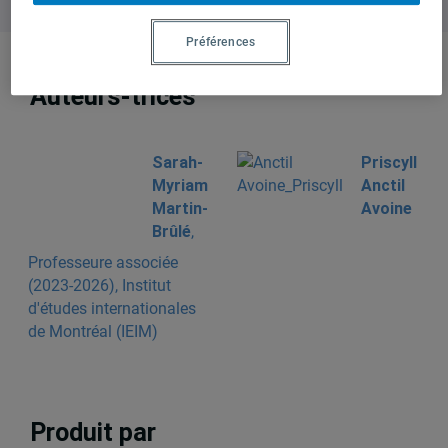
Préférences
Auteurs-trices
Sarah-
Priscyll
Myriam
Anctil
Martin-
Avoine
Brûlé
,
Professeure associée
(2023-2026), Institut
d'études internationales
de Montréal (IEIM)
Produit par