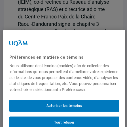
(IEIM), co-directrice du Réseau d’analyse
stratégique (RAS) et directrice adjointe
du Centre Franco-Paix de la Chaire
Raoul-Dandurand signe le chapitre 3
« Naviguer dans l’ambivalence en terrain
de recherche: Mali, République
démocratique du Congo, Sud Soudan et
République centrafricaine ».
Préférences en matière de témoins
Consulter l’ouvrage.
Nous utilisons des témoins (cookies) afin de collecter des
informations qui nous permettent d’améliorer votre expérience
sur le site, de vous proposer des contenus vidéo, d’analyser les
statistiques de fréquentation, etc. Vous pouvez personnaliser
votre choix en sélectionnant « Préférences ».
Autoriser les témoins
Tout refuser