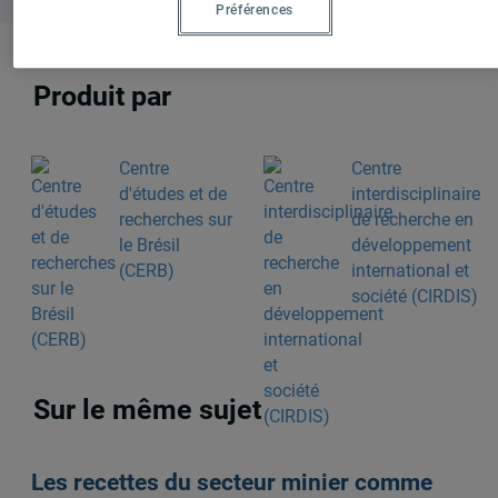
Préférences
Produit par
Centre
Centre
d'études et de
interdisciplinaire
recherches sur
de recherche en
le Brésil
développement
(CERB)
international et
société (CIRDIS)
Sur le même sujet
Les recettes du secteur minier comme