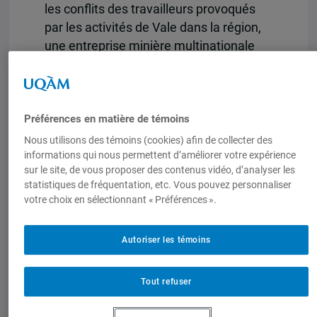
les conflits des travailleurs provoqués
par les activités de Vale dans la région,
une entreprise minière multinationale
brésilienne.
Le film sera commenté par
Bonnie
Campbell
, directrice du CIRDIS et
Préférences en matière de témoins
professeure au département de science
Nous utilisons des témoins (cookies) afin de collecter des
politique, UQAM et par
Antonio Marcos
informations qui nous permettent d’améliorer votre expérience
Gomes
, doctorant en sociologie,
sur le site, de vous proposer des contenus vidéo, d’analyser les
statistiques de fréquentation, etc. Vous pouvez personnaliser
Université de Montréal.
votre choix en sélectionnant « Préférences ».
Autoriser les témoins
Tout refuser