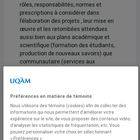
rôles, responsabilités, normes et
prescriptions à considérer dans
l’élaboration des projets , leur mise en
œuvre et les retombées attendues
aussi bien aux plans académique et
scientifique (formation des étudiants,
production de nouveaux savoirs) que
communautaire (services aux
communautés, amélioration des
conditions de vie, contribution au
mieux-être). Les perspectives
théoriques, les concepts et les
Préférences en matière de témoins
méthodes utilisés doivent être adaptés
Nous utilisons des témoins (cookies) afin de collecter des
aux réalités, aux temporalités et aux
informations qui nous permettent d’améliorer votre
échelles des territoires et des
expérience sur le site, de vous proposer des contenus vidéo,
d’analyser les statistiques de fréquentation, etc. Vous
communautés bénéficiaires des PDI.
pouvez personnaliser votre choix en sélectionnant
« Préférences ».
Comme chercheure, nos valeurs, notre