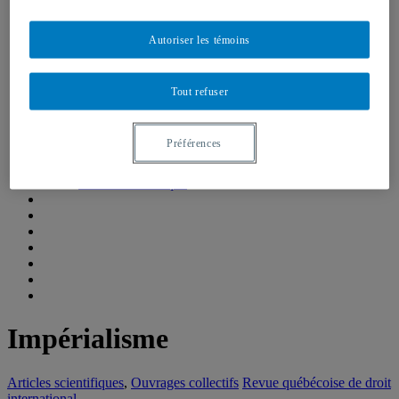
Emplois, bourses et stages
Formations, simulations et Écoles d’été
Think Tank
Autoriser les témoins
Centre de réflexion de l’IEIM
Récentes réalisations
Fellows de l’IEIM
Tout refuser
Regards de l’IEIM
Un seul monde
Blogue Un seul monde
Préférences
Publications
Partenaires
Comité scientifique
Impérialisme
Articles scientifiques
,
Ouvrages collectifs
Revue québécoise de droit
international