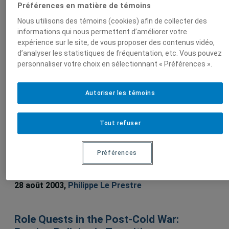
Préférences en matière de témoins
Sur le même sujet
Nous utilisons des témoins (cookies) afin de collecter des
informations qui nous permettent d’améliorer votre
expérience sur le site, de vous proposer des contenus vidéo,
Bilateral Ecopolitics: Continuity and
d’analyser les statistiques de fréquentation, etc. Vous pouvez
Change in Canadian-American
personnaliser votre choix en sélectionnant « Préférences ».
Environmental Relations
1 septembre 2006,
Philippe Le Prestre
,
Peter J.
Autoriser les témoins
Stoett
Tout refuser
Lien défectueux
Préférences
La Convention sur la diversité biologique
: Vers une mise en oeuvre efficace
28 août 2003,
Philippe Le Prestre
Role Quests in the Post-Cold War: