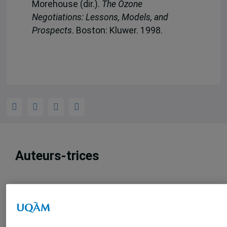
Morehouse (dir.).
The Ozone
Negotiations: Lessons, Models, and
Prospects
. Boston: Kluwer. 1998.
Auteurs-trices
Philippe Le Prestre