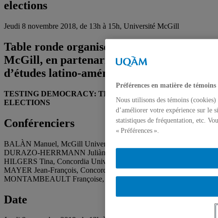
elections
Jeudi 8 novembre 2018, de 13h à 15h, Université McGill
Table ronde organisée par l’Université
McGill, en partenariat avec le Réseau
d’études latino-américaine de Montréal
Préférences en matière de témoins
TESTING DEMOCRACY: THE 2018 BRAZILIAN
Nous utilisons des témoins (cookies) 
ELECTIONS
d’améliorer votre expérience sur le s
Conférenciers
statistiques de fréquentation, etc. V
« Préférences ».
BALÀN Manuel, McGill University
DURAZO-HERRMANN Juliàn, UQAM
HILGERS Tina, Concordia University
MAYER Jean-François, Concordia University
MONTAMBEAULT Françoise, Université de Montréal
Date