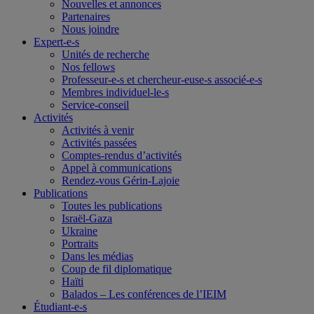
Nouvelles et annonces
Partenaires
Nous joindre
Expert-e-s
Unités de recherche
Nos fellows
Professeur-e-s et chercheur-euse-s associé-e-s
Membres individuel-le-s
Service-conseil
Activités
Activités à venir
Activités passées
Comptes-rendus d’activités
Appel à communications
Rendez-vous Gérin-Lajoie
Publications
Toutes les publications
Israël-Gaza
Ukraine
Portraits
Dans les médias
Coup de fil diplomatique
Haïti
Balados – Les conférences de l’IEIM
Étudiant-e-s