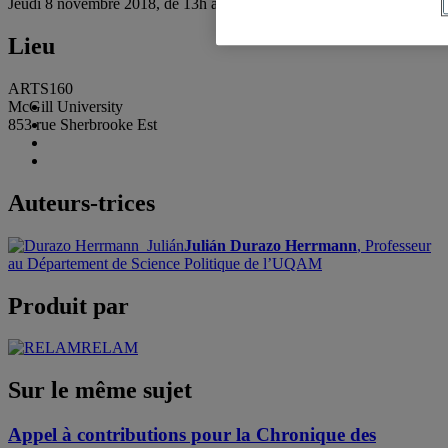
Jeudi 8 novembre 2018, de 13h à 15h
Lieu
ARTS160
McGill University
853 rue Sherbrooke Est
Auteurs-trices
Julián Durazo Herrmann
, Professeur
au Département de Science Politique de l’UQAM
Produit par
RELAM
Sur le même sujet
Appel à contributions pour la Chronique des