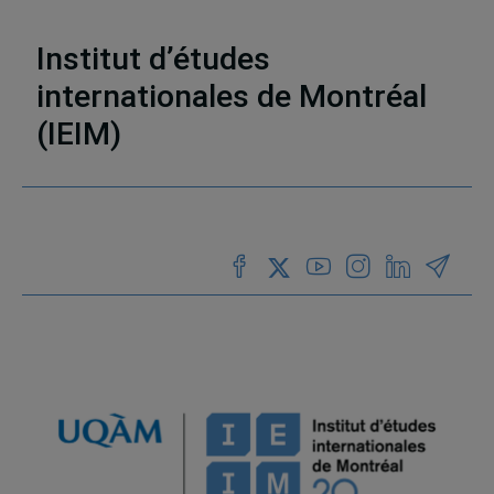
société
,
Droits de la personne
,
Néolibéralisme
,
Asie
,
Chine
Institut d’études
internationales de Montréal
(IEIM)
Partenaires