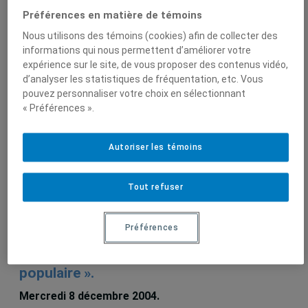
André Laliberté
Préférences en matière de témoins
Nous utilisons des témoins (cookies) afin de collecter des
informations qui nous permettent d’améliorer votre
expérience sur le site, de vous proposer des contenus vidéo,
Sur le même sujet
d’analyser les statistiques de fréquentation, etc. Vous
pouvez personnaliser votre choix en sélectionnant
« Préférences ».
Laliberté, André – « Avancées
néolibérales et reculs sociaux en Chine
Autoriser les témoins
populaire ».
Mercredi 8 décembre 2004.
Tout refuser
Préférences
Laliberté, André – « Avancées
néolibérales et reculs sociaux en Chine
populaire ».
Mercredi 8 décembre 2004.