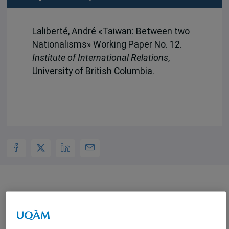
Laliberté, André «Taiwan: Between two
Nationalisms» Working Paper No. 12.
Institute of International Relations
,
University of British Columbia.
Auteurs-trices