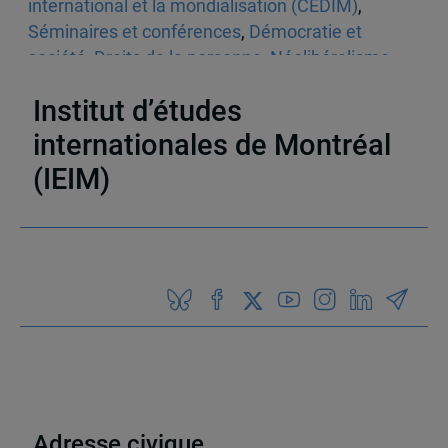
international et la mondialisation (CÉDIM)
,
Séminaires et conférences
,
Démocratie et
société
,
Droits de la personne
,
Néolibéralisme
,
Asie
,
Chine
Institut d’études
internationales de Montréal
(IEIM)
Partenaires
Adresse civique