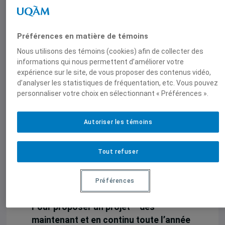
activités scientifiques à l’extérieur de
Montréal
, par exemple à des
colloques
ou des conférences sur des sujets
Préférences en matière de témoins
internationaux dans d’autres villes du
Nous utilisons des témoins (cookies) afin de collecter des
Québec et du Canada
. Le montant doit
informations qui nous permettent d’améliorer votre
servir à financer les frais relatifs au
expérience sur le site, de vous proposer des contenus vidéo,
d’analyser les statistiques de fréquentation, etc. Vous pouvez
déplacement, au séjour ou à l’inscription
personnaliser votre choix en sélectionnant « Préférences ».
de l’étudiant.e à l’activité.
En contrepartie, l’étudiant.e s’engagera
Autoriser les témoins
à
produire un court texte ou autre
livrable permettant de rendre compte
Tout refuser
de sa participation à l’activité
scientifique
, qui pourra être diffusé par
Préférences
l’IEIM.
Pour proposer un projet – dès
maintenant et en continu toute l’année