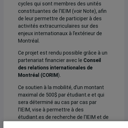
cycles qui sont membres des unités
constituantes de l’IEIM (voir Note), afin
de leur permettre de participer à des
activités extracurriculaires sur des
enjeux internationaux à l’extérieur de
Montréal.
Ce projet est rendu possible grâce à un
partenariat financier avec le
Conseil
des relations internationales de
Montréal (CORIM
).
Ce soutien à la mobilité, d’un montant
maximal de 500$ par étudiant.e et qui
sera déterminé au cas par cas par
l’IEIM, vise à permettre à des
étudiant.es de recherche de l’IEIM et de
ses unités membres de participer à des