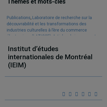
Thèmes et mots-clés
Publications
,
Laboratoire de recherche sur la
découvrabilité et les transformations des
industries culturelles à l’ère du commerce
électronique (LATICCE)
,
Articles de journaux et
médias en ligne
,
Découvrabilité
Institut d’études
internationales de Montréal
(IEIM)
Partenaires