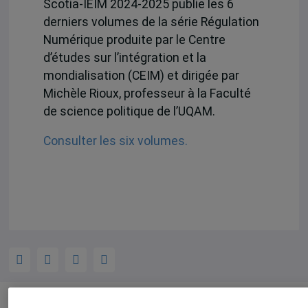
Scotia-IEIM 2024-2025 publie les 6
derniers volumes de la série Régulation
Numérique produite par le Centre
d’études sur l’intégration et la
mondialisation (CEIM) et dirigée par
Michèle Rioux, professeur à la Faculté
de science politique de l’UQAM.
Consulter les six volumes.