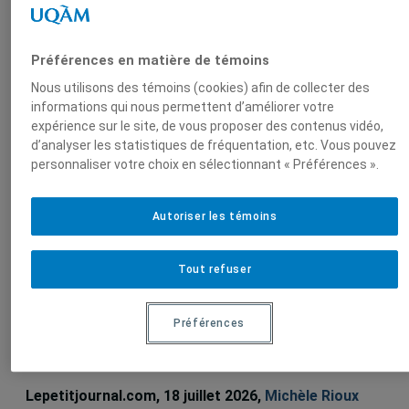
Produit par
Préférences en matière de témoins
Centre
Nous utilisons des témoins (cookies) afin de collecter des
d'études sur
informations qui nous permettent d’améliorer votre
l'intégration et
expérience sur le site, de vous proposer des contenus vidéo,
d’analyser les statistiques de fréquentation, etc. Vous pouvez
la
personnaliser votre choix en sélectionnant « Préférences ».
mondialisation
(CEIM)
Autoriser les témoins
Tout refuser
Sur le même sujet
Préférences
Le LATICCE, le laboratoire qui a façonné
la découvrabilité culturelle
Lepetitjournal.com, 18 juillet 2026,
Michèle Rioux