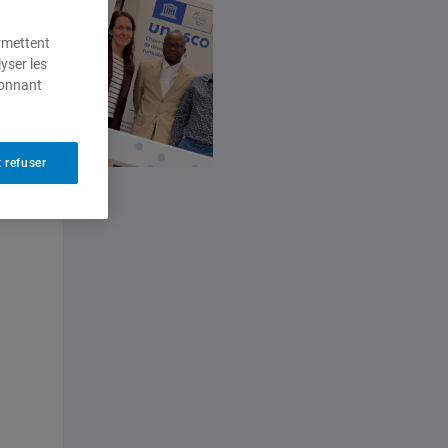
ermettent
yser les
ionnant
 refuser