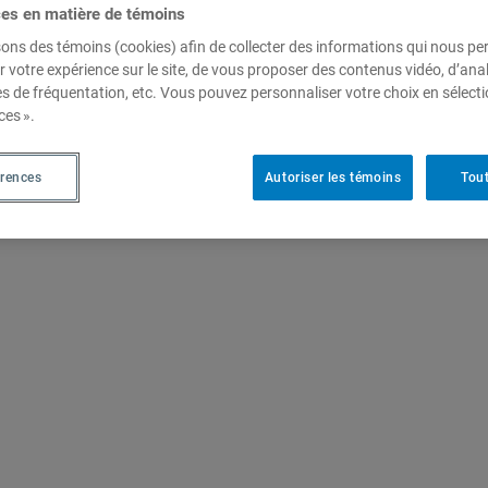
ces en matière de témoins
sons des témoins (cookies) afin de collecter des informations qui nous p
r votre expérience sur le site, de vous proposer des contenus vidéo, d’anal
es de fréquentation, etc. Vous pouvez personnaliser votre choix en sélect
ces ».
rlons nous ?
érences
Autoriser les témoins
Tout