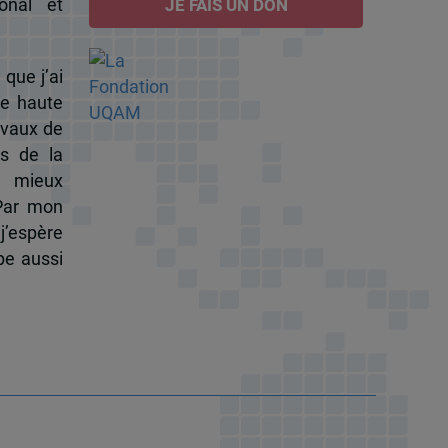
onal et
JE FAIS UN DON
 que j’ai
de haute
ravaux de
s de la
à mieux
 Par mon
j’espère
pe aussi