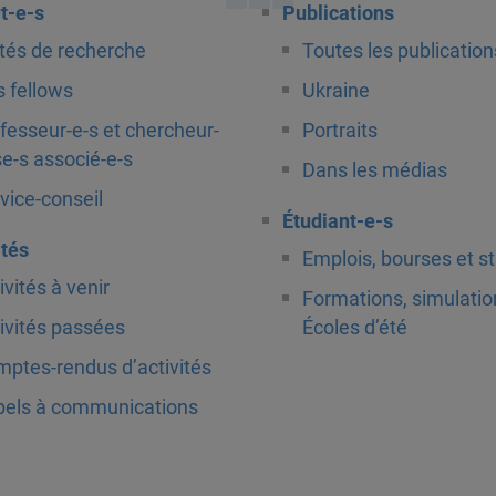
t-e-s
Publications
tés de recherche
Toutes les publication
 fellows
Ukraine
fesseur-e-s et chercheur-
Portraits
e-s associé-e-s
Dans les médias
vice-conseil
Étudiant-e-s
ités
Emplois, bourses et s
ivités à venir
Formations, simulatio
ivités passées
Écoles d’été
ptes-rendus d’activités
els à communications