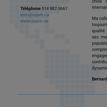
choix 
internat
Téléphone
514 987-3667
ieim@uqam.ca
Ma colla
www.uqam.ca
toujour
qualité.
ses me
popula
compren
engagem
contrib
dynamiqu
Bernar