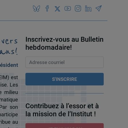
 vers
Inscrivez-vous au Bulletin
ans!
hebdomadaire!
ésident
EIM) est
ise. Les
e milieu
omatique
Contribuez à l’essor et à
 Par son
la mission de l’Institut !
participe
ribue au