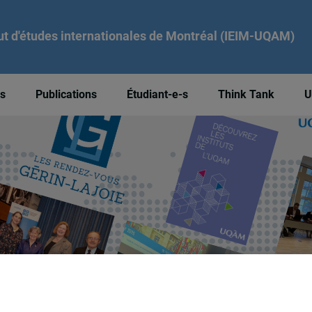
tut d'études internationales de Montréal (IEIM-UQAM)
és
Publications
Étudiant-e-s
Think Tank
U