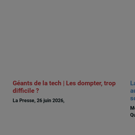
Géants de la tech | Les dompter, trop
L
difficile ?
a
s
x
La Presse, 26 juin 2026,
Michèle Rioux
Me
Qu