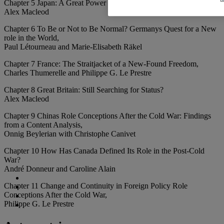
Chapter 5 Japan: A Great Power Despite Itself,
Alex Macleod
Chapter 6 To Be or Not to Be Normal? Germanys Quest for a New
role in the World,
Paul Létourneau and Marie-Elisabeth Räkel
Chapter 7 France: The Straitjacket of a New-Found Freedom,
Charles Thumerelle and Philippe G. Le Prestre
Chapter 8 Great Britain: Still Searching for Status?
Alex Macleod
Chapter 9 Chinas Role Conceptions After the Cold War: Findings
from a Content Analysis,
Onnig Beylerian with Christophe Canivet
Chapter 10 How Has Canada Defined Its Role in the Post-Cold
War?
André Donneur and Caroline Alain
Chapter 11 Change and Continuity in Foreign Policy Role
Conceptions After the Cold War,
Philippe G. Le Prestre