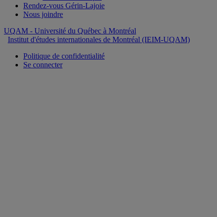
Rendez-vous Gérin-Lajoie
Nous joindre
UQAM
- Université du Québec à Montréal
Institut d'études internationales de Montréal (IEIM-UQAM)
Politique de confidentialité
Se connecter