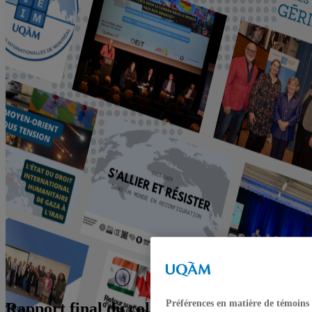
Préférences en matière de témoins
Rapport final du colloque Construire les