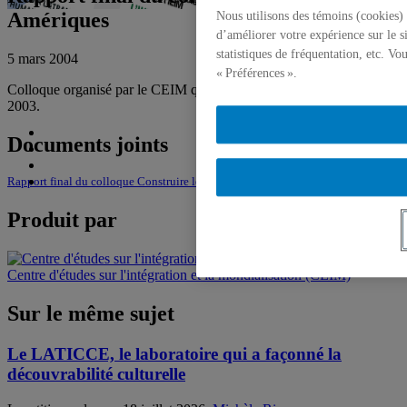
Amériques
Nous utilisons des témoins (cookies) 
d’améliorer votre expérience sur le s
statistiques de fréquentation, etc. V
5 mars 2004
« Préférences ».
Colloque organisé par le CEIM qui a eu lieu du 5 au 7 novembre
2003.
Documents joints
Rapport final du colloque Construire les Amériques
Produit par
Centre d'études sur l'intégration et la mondialisation (CEIM)
Sur le même sujet
Le LATICCE, le laboratoire qui a façonné la
découvrabilité culturelle