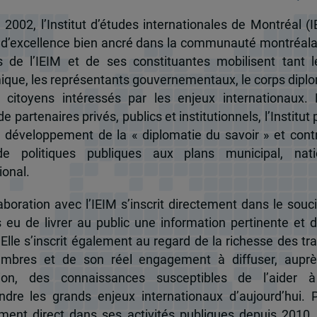
 2002, l’Institut d’études internationales de Montréal (I
 d’excellence bien ancré dans la communauté montréala
és de l’IEIM et de ses constituantes mobilisent tant l
que, les représentants gouvernementaux, le corps dipl
 citoyens intéressés par les enjeux internationaux.
e partenaires privés, publics et institutionnels, l’Institut 
u développement de la « diplomatie du savoir » et cont
de politiques publiques aux plans municipal, nati
ional.
boration avec l’IEIM s’inscrit directement dans le souci
s eu de livrer au public une information pertinente et 
 Elle s’inscrit également au regard de la richesse des t
mbres et de son réel engagement à diffuser, auprè
tion, des connaissances susceptibles de l’aider 
dre les grands enjeux internationaux d’aujourd’hui.
ent direct dans ses activités publiques depuis 2010, 