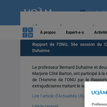
Insti
L’expertise uqamienn
À propos
Expert-e-s
Activit
Rapport de l'ONU, 56e session du C
Duhaime
Le professeur Bernard Duhaime et deux 
Marjorie Côté Barton, ont participé à la
de l’Homme de l’ONU par le Rapporteu
extrajudiciaires traitant le sujet des arm
Lire l’article d’Actualités UQAM
Préféren
Lire le rapport