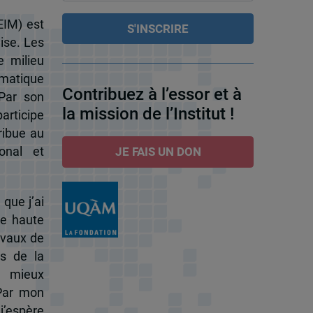
EIM) est
ise. Les
e milieu
omatique
Contribuez à l’essor et à
 Par son
la mission de l’Institut !
participe
ribue au
onal et
JE FAIS UN DON
 que j’ai
de haute
ravaux de
s de la
à mieux
 Par mon
j’espère