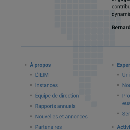
contrib
dynamiqu
Bernar
À propos
Exper
L’IEIM
Uni
Instances
Nos
Équipe de direction
Pro
eus
Rapports annuels
Ser
Nouvelles et annonces
Partenaires
Activ