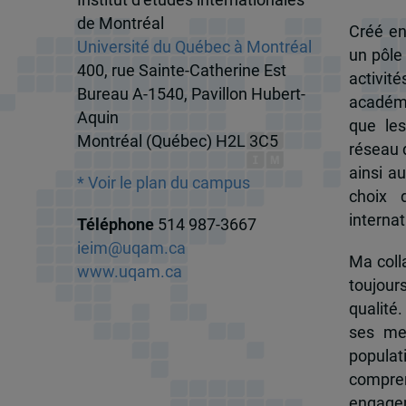
de Montréal
Créé en
Université du Québec à Montréal
un pôle
400, rue Sainte-Catherine Est
activit
Bureau A-1540, Pavillon Hubert-
académi
Aquin
que les
Montréal (Québec) H2L 3C5
réseau d
ainsi a
* Voir le plan du campus
choix 
internat
Téléphone
514 987-3667
ieim@uqam.ca
Ma colla
www.uqam.ca
toujour
qualité.
ses me
popula
compren
engagem