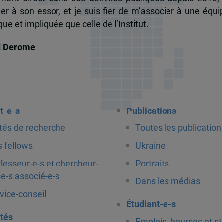
uer à son essor, et je suis fier de m’associer à une équi
e et impliquée que celle de l’Institut.
d Derome
t-e-s
Publications
tés de recherche
Toutes les publication
 fellows
Ukraine
fesseur-e-s et chercheur-
Portraits
e-s associé-e-s
Dans les médias
vice-conseil
Étudiant-e-s
ités
Emplois, bourses et s