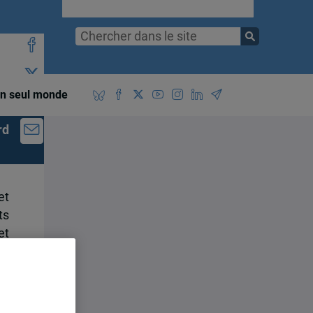
n seul monde
rd
et
ts
et