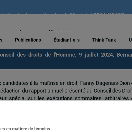
tut d'études internationales de Montréal (IEIM-UQAM)
e saluée à l’ONU
és
Publications
Étudiant-e-s
Think Tank
U
onseil des droits de l'Homme, 9 juillet 2024,
Berna
candidates à la maîtrise en droit, Fanny Dagenais-Dion 
 rédaction du rapport annuel présenté au Conseil des Droi
r spécial sur les exécutions sommaires, arbitraires 
es autonomes et de l’intelligence artificielle.
ces en matière de témoins