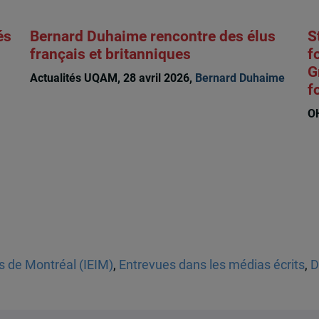
és
Bernard Duhaime rencontre des élus
S
français et britanniques
f
G
Actualités UQAM, 28 avril 2026,
Bernard Duhaime
f
O
es de Montréal (IEIM)
,
Entrevues dans les médias écrits
,
D