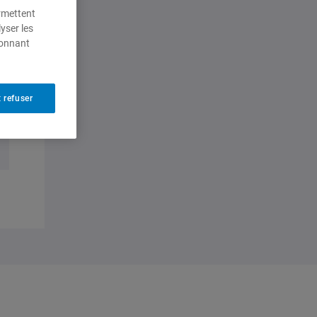
ermettent
yser les
ionnant
 refuser