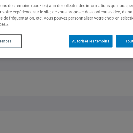
sons des témoins (cookies) afin de collecter des informations qui nous p
r votre expérience sur le site, de vous proposer des contenus vidéo, d’anal
nais-Dion a coorganisé un colloque intitulé
«Le droit
es de fréquentation, etc. Vous pouvez personnaliser votre choix en sélect
ces ».
 l’intelligence artificielle»
, présenté dans le cadre de la
s Gérin-Lajoie de l’Institut d’études internationales de
a maîtrise en droit a également collaboré à l’ouvrage de
érences
Autoriser les témoins
Tout
mériques: mieux protéger les droits humains et s’engager
.