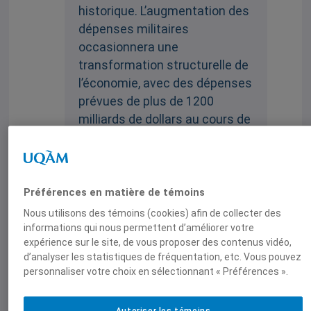
historique. L’augmentation des
dépenses militaires
occasionnera une
transformation structurelle de
l’économie, avec des dépenses
prévues de plus de 1200
milliards de dollars au cours de
la prochaine décennie
. Le
Québec ne peut rester à l’écart
de cette transformation. »
Préférences en matière de témoins
Nous utilisons des témoins (cookies) afin de collecter des
Consulter l’article.
informations qui nous permettent d’améliorer votre
expérience sur le site, de vous proposer des contenus vidéo,
d’analyser les statistiques de fréquentation, etc. Vous pouvez
personnaliser votre choix en sélectionnant « Préférences ».