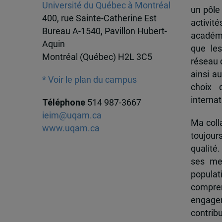
Université du Québec à Montréal
un pôle
400, rue Sainte-Catherine Est
activit
Bureau A-1540, Pavillon Hubert-
académi
Aquin
que les
Montréal (Québec) H2L 3C5
réseau d
ainsi a
* Voir le plan du campus
choix 
internat
Téléphone
514 987-3667
ieim@uqam.ca
Ma colla
www.uqam.ca
toujour
qualité.
ses me
popula
compren
engagem
contrib