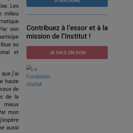
ise. Les
e milieu
omatique
Contribuez à l’essor et à la
 Par son
mission de l’Institut !
participe
ribue au
onal et
JE FAIS UN DON
 que j’ai
de haute
ravaux de
s de la
à mieux
 Par mon
j’espère
pe aussi