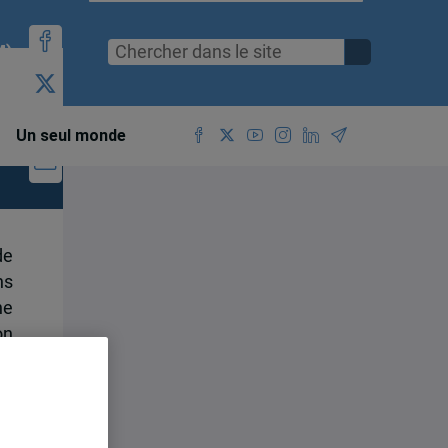
M)
Un seul monde
de
ns
ne
on
ne
en
nt
ns