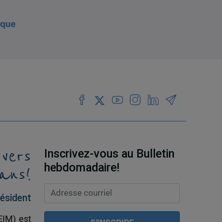
 vers
Inscrivez-vous au Bulletin
ans!
hebdomadaire!
ésident
EIM) est