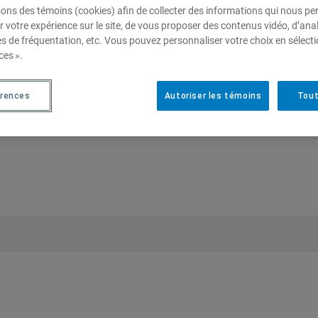
 part de l’amélioration, à moins de les conjuguer à u
sons des témoins (cookies) afin de collecter des informations qui nous p
r votre expérience sur le site, de vous proposer des contenus vidéo, d’anal
 et de les coupler à un contexte de liberté, de démocratie 
es de fréquentation, etc. Vous pouvez personnaliser votre choix en sélect
in de trouver des solutions aux problèmes soulevés par s
ces ».
u pragmatisme et réhabilite l’imagination qui sous-tend 
le document joint)
érences
Autoriser les témoins
Tout