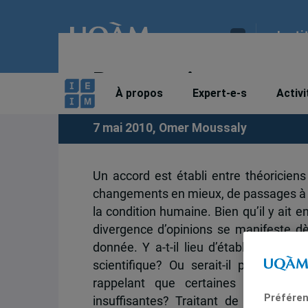
Insti
Progressisme et pr
À propos
Expert-e-s
Activi
7 mai 2010,
Omer Moussaly
Un accord est établi entre théoriciens 
changements en mieux, de passages à un
la condition humaine. Bien qu’il y ait 
divergence d’opinions se manifeste dès
donnée. Y a-t-il lieu d’établir un li
scientifique? Ou serait-il plus judi
rappelant que certaines conditions,
Préféren
insuffisantes? Traitant de la quest