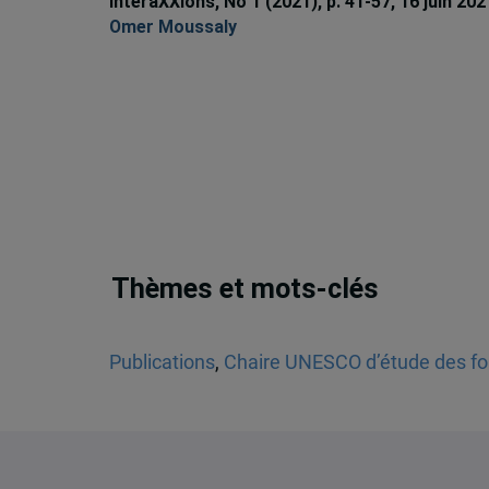
InteraXXIons, No 1 (2021), p. 41-57, 16 juin 202
Omer Moussaly
Thèmes et mots-clés
Publications
,
Chaire UNESCO d’étude des fon