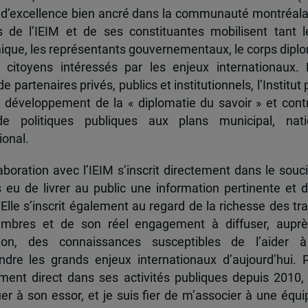
 d’excellence bien ancré dans la communauté montréala
és de l’IEIM et de ses constituantes mobilisent tant l
que, les représentants gouvernementaux, le corps dipl
 citoyens intéressés par les enjeux internationaux.
e partenaires privés, publics et institutionnels, l’Institut 
u développement de la « diplomatie du savoir » et cont
de politiques publiques aux plans municipal, nati
ional.
boration avec l’IEIM s’inscrit directement dans le souci
s eu de livrer au public une information pertinente et 
 Elle s’inscrit également au regard de la richesse des t
mbres et de son réel engagement à diffuser, auprè
tion, des connaissances susceptibles de l’aider 
dre les grands enjeux internationaux d’aujourd’hui.
ent direct dans ses activités publiques depuis 2010, 
uer à son essor, et je suis fier de m’associer à une équi