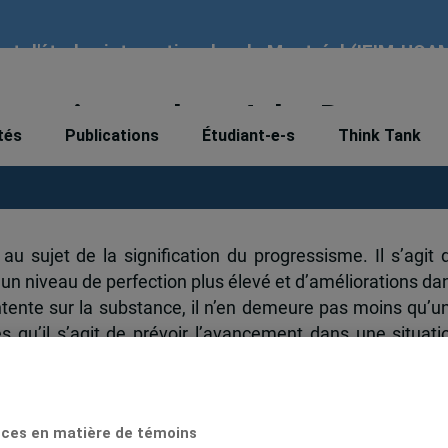
tut d'études internationales de Montréal (IEIM-UQA
agmatisme chez John Dewey
tés
Publications
Étudiant-e-s
Think Tank
au sujet de la signification du progressisme. Il s’agit 
 niveau de perfection plus élevé et d’améliorations da
entente sur la substance, il n’en demeure pas moins qu’u
 qu’il s’agit de prévoir l’avancement dans une situati
en de cause à effet comme il est d’usage dans le domai
cieux d’évoquer le caractère aléatoire du phénomène, 
 bien qu’elles soient nécessaires, s’avèrent souve
ces en matière de témoins
ion de méliorisme, John Dewey considère que les gai