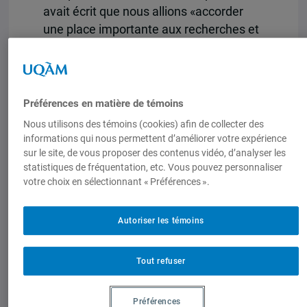
avait écrit que nous allions «accorder
une place importante aux recherches et
réalisations des unités et des
chercheurs du Centre». À cet effet, ce
numéro accorde une large place au
GRIC et à ses recherches. Il s’agit
Préférences en matière de témoins
également de poursuivre et de mener à
Nous utilisons des témoins (cookies) afin de collecter des
terme tout au long de l’année en cours
informations qui nous permettent d’améliorer votre expérience
les nombreux projets mis en chantier à
sur le site, de vous proposer des contenus vidéo, d’analyser les
statistiques de fréquentation, etc. Vous pouvez personnaliser
l’automne. (suite dans le document
votre choix en sélectionnant « Préférences ».
joint)
Autoriser les témoins
Documents joints
Perspectives internationales – Hiver 2005
Tout refuser
Préférences