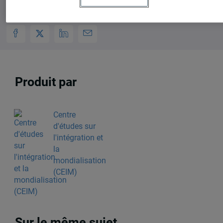
Produit par
Centre
d'études sur
l'intégration et
la
mondialisation
(CEIM)
Sur le même sujet