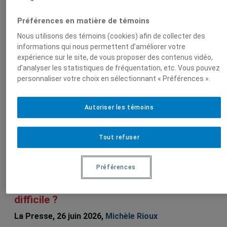
la
mondialisation
Préférences en matière de témoins
(CEIM)
Nous utilisons des témoins (cookies) afin de collecter des
informations qui nous permettent d’améliorer votre
expérience sur le site, de vous proposer des contenus vidéo,
d’analyser les statistiques de fréquentation, etc. Vous pouvez
Sur le même sujet
personnaliser votre choix en sélectionnant « Préférences ».
Autoriser les témoins
Le LATICCE, le laboratoire qui a façonné
la découvrabilité culturelle
Tout refuser
Lepetitjournal.com, 18 juillet 2026,
Michèle Rioux
Préférences
Géants de la tech | Les dompter, trop
difficile ?
La Presse, 26 juin 2026,
Michèle Rioux