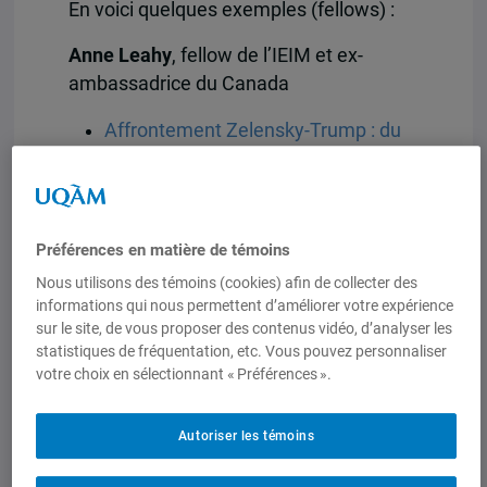
En voici quelques exemples (fellows) :
Anne Leahy
, fellow de l’IEIM et ex-
ambassadrice du Canada
Affrontement Zelensky-Trump : du
jamais vu en diplomatie
internationale
, CPAC, 28 février
2025
Préférences en matière de témoins
Guy Saint-Jacques
, fellow de l’IEIM et
Nous utilisons des témoins (cookies) afin de collecter des
ex-ambassadeur du Canada
informations qui nous permettent d’améliorer votre expérience
sur le site, de vous proposer des contenus vidéo, d’analyser les
Les impacts sur les relations
statistiques de fréquentation, etc. Vous pouvez personnaliser
diplomatiques : «On entre dans une
votre choix en sélectionnant « Préférences ».
période d’instabilité où il risque
d’avoir du chaos»
, 98.5FM, 4 mars
Autoriser les témoins
2025