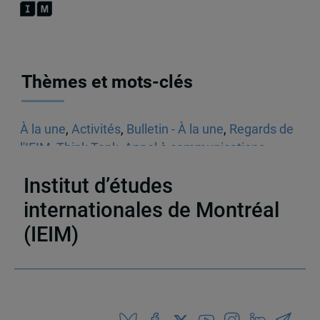
Thèmes et mots-clés
À la une
,
Activités
,
Bulletin - À la une
,
Regards de
l'IEIM
,
Think Tank
,
Appel à communications
,
Sécurité
Institut d’études
internationales de Montréal
(IEIM)
Partenaires