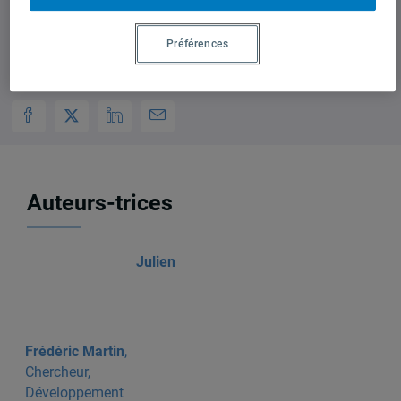
Préférences
Auteurs-trices
Julien
Frédéric Martin
,
Chercheur,
Développement