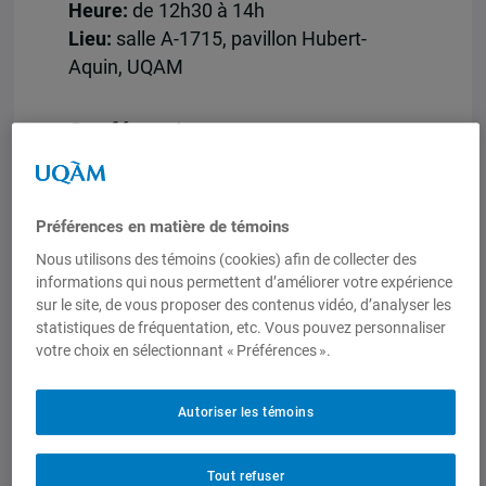
Heure:
de 12h30 à 14h
Lieu:
salle A-1715, pavillon Hubert-
Aquin, UQAM
Conférencier:
Julien Frédéric Martin
, professeur au
Département des sciences
économiques de l’UQAM
Préférences en matière de témoins
Nous utilisons des témoins (cookies) afin de collecter des
informations qui nous permettent d’améliorer votre expérience
Entrée libre
sur le site, de vous proposer des contenus vidéo, d’analyser les
La deuxième conférence des
statistiques de fréquentation, etc. Vous pouvez personnaliser
votre choix en sélectionnant « Préférences ».
chercheurs du CEIM
« La mondialisation
au prisme des marchés, foires et salons
internationaux »
aura lieu le 11 avril
Autoriser les témoins
2019.
Tout refuser