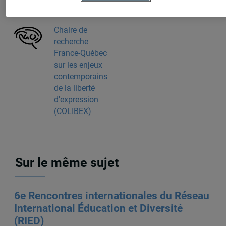
Chaire de
recherche
France-Québec
sur les enjeux
contemporains
de la liberté
d'expression
(COLIBEX)
Sur le même sujet
6e Rencontres internationales du Réseau
International Éducation et Diversité
(RIED)