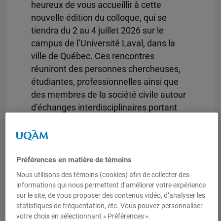
heureux de vous accueillir à cette
nouvelle édition du colloque, qui se
tiendra du 2 au 4 juillet 2026 sur le
campus de l’Université Laval, dans la
ville de Québec. Ces rencontres
réuniront des personnes chercheuses,
étudiantes, professionnelles ainsi que
des membres de la société civile autour
d’échanges interdisciplinaires portant
sur les enjeux contemporains de
l’éducation, de la diversité et des
épistémologies critiques. Sous le thème
Diversité et épistémologies critiques en
Préférences en matière de témoins
recherche en éducation en contexte de
Nous utilisons des témoins (cookies) afin de collecter des
mouvance politique, cette édition
informations qui nous permettent d’améliorer votre expérience
sur le site, de vous proposer des contenus vidéo, d’analyser les
propose une réflexion collective sur les
statistiques de fréquentation, etc. Vous pouvez personnaliser
transformations sociales, politiques et
votre choix en sélectionnant « Préférences ».