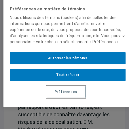
l’on appréhende les différentes types de
Préférences en matière de témoins
tâches portées par les travailleurs
qualifiés (ingénieurs, techniciens…) ou
Nous utilisons des témoins (cookies) afin de collecter des
informations qui nous permettent d’améliorer votre
peu qualifiés (ouvriers, employés) : les
expérience sur le site, de vous proposer des contenus vidéo,
tâches routinières de production
d’analyser les statistiques de fréquentation, etc. Vous pouvez
concrète et d’exécution sont davantage
personnaliser votre choix en sélectionnant « Préférences ».
exposées aux effets de la
mondialisation pour tous les niveaux de
Autoriser les témoins
qualification. Ainsi, un territoire
singulièrement spécialisé dans les
Tout refuser
activités fortement exposées à la
délocalisation et dans lequel la part des
tâches routinières de production
Préférences
concrète sont particulièrement élevées
par rapport à d’autres territoires, est
susceptible de connaître davantage les
risques de la délocalisation. E.M.