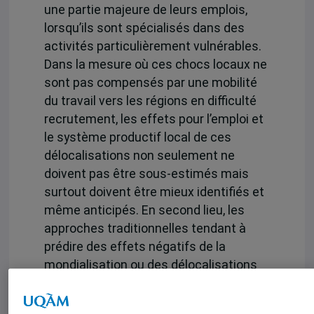
une partie majeure de leurs emplois,
lorsqu’ils sont spécialisés dans des
activités particulièrement vulnérables.
Dans la mesure où ces chocs locaux ne
sont pas compensés par une mobilité
du travail vers les régions en difficulté
recrutement, les effets pour l’emploi et
le système productif local de ces
délocalisations non seulement ne
doivent pas être sous-estimés mais
surtout doivent être mieux identifiés et
même anticipés. En second lieu, les
approches traditionnelles tendant à
prédire des effets négatifs de la
mondialisation ou des délocalisations
uniquement sur les travailleurs peu
qualifiés est remise en question lorsque