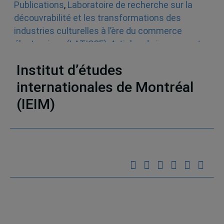
Publications
,
Laboratoire de recherche sur la
découvrabilité et les transformations des
industries culturelles à l’ère du commerce
électronique (LATICCE)
,
Articles de journaux et
médias en ligne
,
Découvrabilité
Institut d’études
internationales de Montréal
(IEIM)
Partenaires