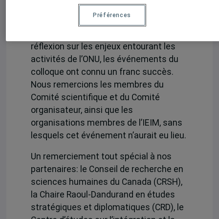
Avec plus de
150 personnes
qui s’y
Préférences
sont inscrites, alimentant les échanges
et contribuant à l’avancement de notre
réflexion sur les enjeux entourant les
activités de l’ONU, les événements du
colloque ont connu un franc succès.
Nous remercions les membres du
Comité scientifique et du Comité
organisateur, ainsi que les
organisations membres de l’IEIM, sans
lesquels cet événement n’aurait eu lieu.
Un remerciement tout spécial à nos
partenaires: le Conseil de recherche en
sciences humaines du Canada (CRSH),
la Chaire Raoul-Dandurand en études
stratégiques et diplomatiques (CRD), le