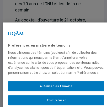
des 70 ans de l’ONU et les défis de
demain.
Au cocktail d’ouverture le 21 octobre,
nous avons eu le privilège d’accueillir
Monsieur Jean Benoit Leblanc,
Représentant permanent, Mission
permanente du Canada auprès de
Préférences en matière de témoins
l’Organisation de l’aviation civile
Nous utilisons des témoins (cookies) afin de collecter des
internationale (OACI). Enfin, lors d’une
informations qui nous permettent d’améliorer votre
expérience sur le site, de vous proposer des contenus vidéo,
conférence-midi jeudi le 22 octobre,
d’analyser les statistiques de fréquentation, etc. Vous pouvez
Monsieur Steven Guilbault, Cofondateur
personnaliser votre choix en sélectionnant « Préférences ».
et Directeur principal chez Équiterre, est
venu parlé de ses attentes envers la
Autoriser les témoins
prochaine Conférence des parties sur
les changements climatiques prévue
en décembre prochain à Paris.
Tout refuser