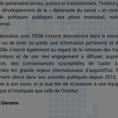
e partenaires privés, publics et institutionnels, l’Institut 
u développement de la « diplomatie du savoir » et cont
de politiques publiques aux plans municipal, nati
ional.
boration avec l’IEIM s’inscrit directement dans le souci
s eu de livrer au public une information pertinente et 
 Elle s’inscrit également au regard de la richesse des t
mbres et de son réel engagement à diffuser, auprè
tion, des connaissances susceptibles de l’aider 
dre les grands enjeux internationaux d’aujourd’hui.
ent direct dans ses activités publiques depuis 2010, 
uer à son essor, et je suis fier de m’associer à une équi
e et impliquée que celle de l’Institut.
d Derome