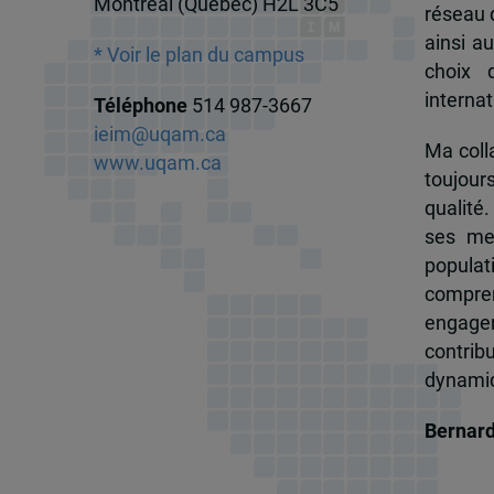
Montréal (Québec) H2L 3C5
réseau d
ainsi a
* Voir le plan du campus
choix 
internat
Téléphone
514 987-3667
ieim@uqam.ca
Ma colla
www.uqam.ca
toujour
qualité.
ses me
popula
compren
engagem
contrib
dynamiqu
Bernar