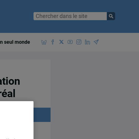
n seul monde
ation
réal