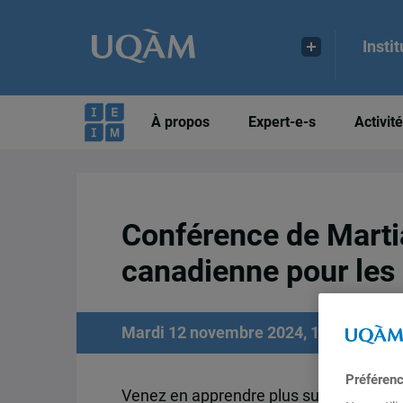
Insti
À propos
Expert-e-s
Activit
Conférence de Martia
canadienne pour les
Mardi 12 novembre 2024, 19h00 à 19h4
Préféren
Venez en apprendre plus sur une carrièr