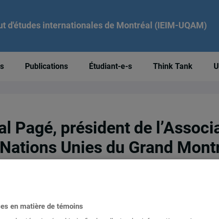
tut d'études internationales de Montréal (IEIM-UQAM)
és
Publications
Étudiant-e-s
Think Tank
U
l Pagé, président de l’Associ
 Nations Unies du Grand Mont
5, salle J-1187, UQAM
ces en matière de témoins
e diplomatique et internationale !