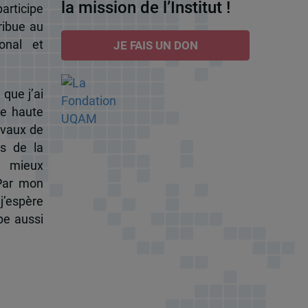
la mission de l’Institut !
participe
ribue au
onal et
JE FAIS UN DON
 que j’ai
de haute
ravaux de
s de la
à mieux
 Par mon
j’espère
pe aussi