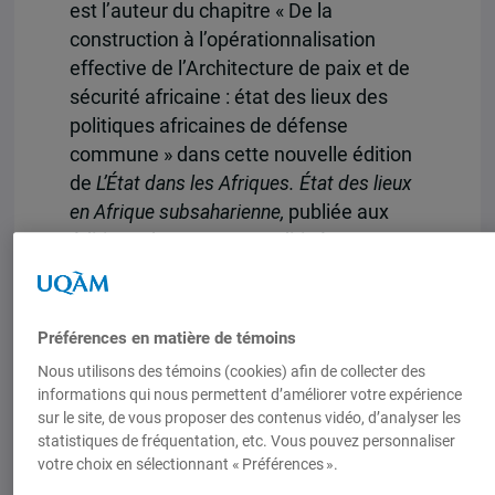
est l’auteur du chapitre « De la
construction à l’opérationnalisation
effective de l’Architecture de paix et de
sécurité africaine : état des lieux des
politiques africaines de défense
commune » dans cette nouvelle édition
de
L’État dans les Afriques. État des lieux
en Afrique subsaharienne,
publiée aux
éditions L’Harmattan et dirigée par
Charlie Mballa.
En savoir plus sur l’ouvrage.
Préférences en matière de témoins
Nous utilisons des témoins (cookies) afin de collecter des
informations qui nous permettent d’améliorer votre expérience
sur le site, de vous proposer des contenus vidéo, d’analyser les
statistiques de fréquentation, etc. Vous pouvez personnaliser
votre choix en sélectionnant « Préférences ».