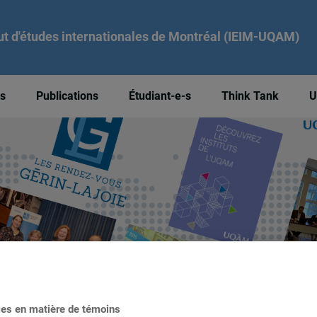
tut d'études internationales de Montréal (IEIM-UQAM)
és
Publications
Étudiant-e-s
Think Tank
U
ces en matière de témoins