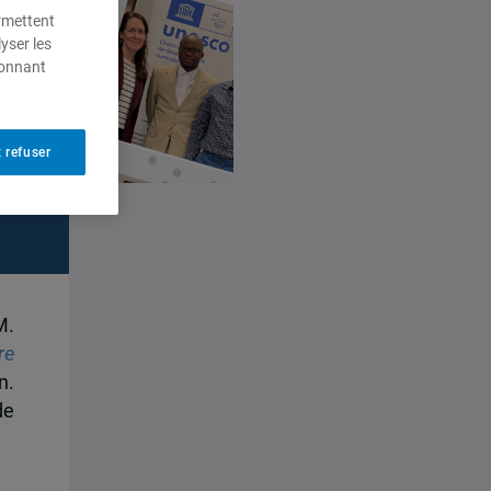
ermettent
yser les
ionnant
 refuser
M.
re
n.
de