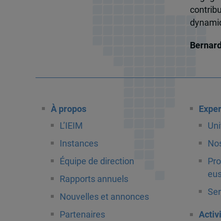
contrib
dynamiqu
Bernar
À propos
Exper
L’IEIM
Uni
Instances
Nos
Équipe de direction
Pro
eus
Rapports annuels
Ser
Nouvelles et annonces
Partenaires
Activ