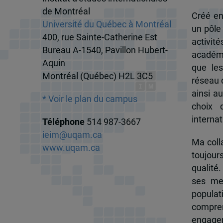
de Montréal
Créé en
Université du Québec à Montréal
un pôle
400, rue Sainte-Catherine Est
activit
Bureau A-1540, Pavillon Hubert-
académi
Aquin
que les
Montréal (Québec) H2L 3C5
réseau d
ainsi a
* Voir le plan du campus
choix 
internat
Téléphone
514 987-3667
ieim@uqam.ca
Ma colla
www.uqam.ca
toujour
qualité.
ses me
popula
compren
engagem