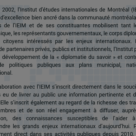
 2002, l’Institut d’études internationales de Montréal (I
 d’excellence bien ancré dans la communauté montréala
és de l’IEIM et de ses constituantes mobilisent tant l
que, les représentants gouvernementaux, le corps dipl
 citoyens intéressés par les enjeux internationaux.
e partenaires privés, publics et institutionnels, l’Institut 
u développement de la « diplomatie du savoir » et cont
de politiques publiques aux plans municipal, nati
ional.
boration avec l’IEIM s’inscrit directement dans le souci
s eu de livrer au public une information pertinente et 
 Elle s’inscrit également au regard de la richesse des t
mbres et de son réel engagement à diffuser, auprè
tion, des connaissances susceptibles de l’aider 
dre les grands enjeux internationaux d’aujourd’hui.
ent direct dans ses activités publiques depuis 2010, 