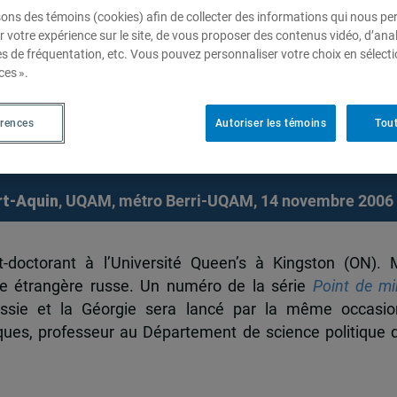
sons des témoins (cookies) afin de collecter des informations qui nous p
r votre expérience sur le site, de vous proposer des contenus vidéo, d’anal
es de fréquentation, etc. Vous pouvez personnaliser votre choix en sélect
onales de la crise russo-
ces ».
érences
Autoriser les témoins
Tout
rt-Aquin
, UQAM, métro Berri-UQAM, 14 novembre 2006
t-doctorant à l’Université Queen’s à Kingston (ON). 
ique étrangère russe. Un numéro de la série
Point de mi
Russie et la Géorgie sera lancé par la même occasio
es, professeur au Département de science politique 