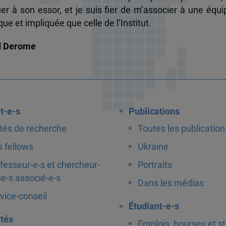
uer à son essor, et je suis fier de m’associer à une équi
e et impliquée que celle de l’Institut.
d Derome
t-e-s
Publications
tés de recherche
Toutes les publication
 fellows
Ukraine
fesseur-e-s et chercheur-
Portraits
e-s associé-e-s
Dans les médias
vice-conseil
Étudiant-e-s
ités
Emplois, bourses et s