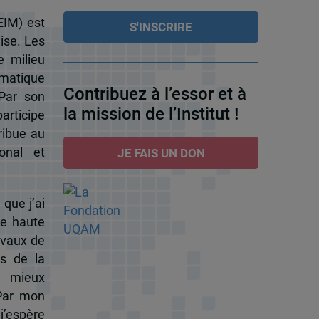
EIM) est
ise. Les
e milieu
omatique
Contribuez à l’essor et à
 Par son
la mission de l’Institut !
participe
ribue au
onal et
JE FAIS UN DON
 que j’ai
de haute
ravaux de
s de la
à mieux
 Par mon
j’espère