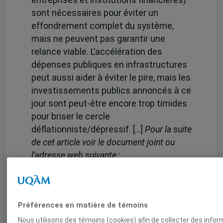
entreprises et institutions financières)
sont nécessaires pour éviter un
effondrement complet du système,
mais ne peuvent pas garantir une
relance viable. L’accélération des
dépenses publiques en infrastructures
peut aussi aider à éviter le pire, mais les
investissements publics annoncés à ce
jour sont peut-être encore trop timides
pour briser le cercle
déflationniste/dépressif. […]
Pour la suite
de cet article voir le document joint ou
l’adresse web suivante
:
http://www.cyberpresse.ca/opinions/forums/2
812189-les-origines-profondes-de-la-
crise.php
Préférences en matière de témoins
Nous utilisons des témoins (cookies) afin de collecter des info