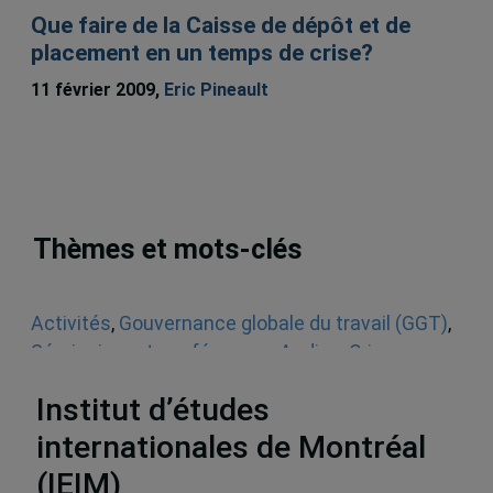
Que faire de la Caisse de dépôt et de
placement en un temps de crise?
11 février 2009,
Eric Pineault
Thèmes et mots-clés
Activités
,
Gouvernance globale du travail (GGT)
,
Séminaires et conférences
,
Audios
,
Crise
économique
,
Droit du travail
,
Néolibéralisme
Institut d’études
internationales de Montréal
(IEIM)