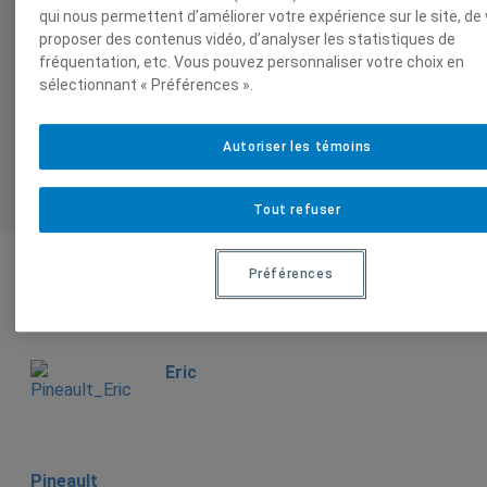
Documents joints
qui nous permettent d’améliorer votre expérience sur le site, de
Les origines profondes de la crise
proposer des contenus vidéo, d’analyser les statistiques de
fréquentation, etc. Vous pouvez personnaliser votre choix en
sélectionnant « Préférences ».
Autoriser les témoins
Tout refuser
Préférences
Auteurs-trices
Eric
Pineault