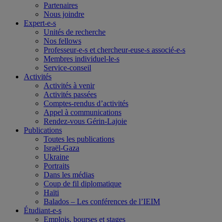
Partenaires
Nous joindre
Expert-e-s
Unités de recherche
Nos fellows
Professeur-e-s et chercheur-euse-s associé-e-s
Membres individuel-le-s
Service-conseil
Activités
Activités à venir
Activités passées
Comptes-rendus d’activités
Appel à communications
Rendez-vous Gérin-Lajoie
Publications
Toutes les publications
Israël-Gaza
Ukraine
Portraits
Dans les médias
Coup de fil diplomatique
Haïti
Balados – Les conférences de l’IEIM
Étudiant-e-s
Emplois, bourses et stages