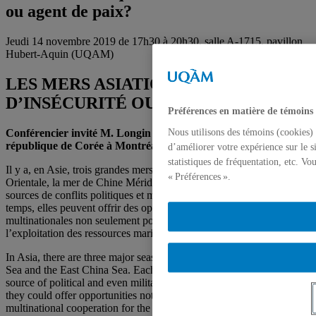
ou agent de paix?
Jeudi 14 novembre 2019 de 17h30 à 20h30, salle A-1715, pavillon
Hubert-Aquin (UQAM)
LES MERS ASIATIQUES: SOURCES
D’INSÉCURITÉ OU AGENT DE PAIX?
Préférences en matière de témoins
Conférencier invité M. Longin Bae: ancien consul général de la
Nous utilisons des témoins (cookies) 
république de Corée à Montréal
d’améliorer votre expérience sur le s
statistiques de fréquentation, etc. V
Il y a, en Asie, trois grandes mers: la mer de l’Est, la mer de Chine
« Préférences ».
Orientale, la mer de Chine Méridionale. Ces mers peuvent être
sources de conflits politiques et même militaires, mais en même
temps, elles peuvent offrir des opportunités de coopérations
multinationales non seulement pour la paix, mais aussi pour
l’exploitation des ressources marines.
In Asia, there are three major seas: the East Sea, the South China
Sea and the East China Sea. Each of these seas could become the
source of political and even military conflicts, but at the same time,
they could offer opportunities not only for peace but also
multinational cooperation for the exploitation of marine resources.