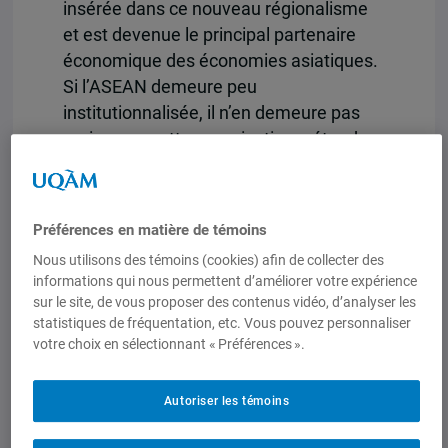
insérée dans ce nouveau régionalisme
et est devenue le principal partenaire
économique des économies asiatiques.
Si l’ASEAN demeure peu
institutionnalisée, il n’en demeure pas
moins que cette organisation a étendu
ses rapports de coopération à un vaste
ensemble de domaines économiques,
politiques, voire militaires. Avec sa
Préférences en matière de témoins
puissance retrouvée, la Chine possède
Nous utilisons des témoins (cookies) afin de collecter des
une influence déterminante sur les
informations qui nous permettent d’améliorer votre expérience
politiques publiques des pays de la
sur le site, de vous proposer des contenus vidéo, d’analyser les
région, en particulier en ce qui a trait aux
statistiques de fréquentation, etc. Vous pouvez personnaliser
votre choix en sélectionnant « Préférences ».
politiques commerciales,
d’investissement et de compétitivité
lesquelles s’articulent aujourd’hui peut-
Autoriser les témoins
être moins par l’accès au marché