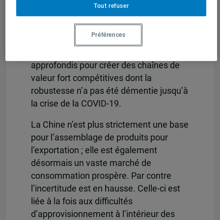
américain que par les impératifs d’une
Tout refuser
intégration étroite à l’économie chinoise.
Les réseaux de production des firmes
Préférences
japonaises, sud-coréennes et chinoises
se sont continuellement étendus et
approfondis pour créer des chaînes de
valeur fort compétitives dont la
robustesse n’a pas été démentie jusqu’à
la crise de la COVID-19.
La Chine n’est plus strictement une base
pour l’assemblage de produits pour
l’exportation ; elle est également
désormais un vaste marché de
consommation prospère. Par contre
l’incertitude est en hausse. Celle-ci est
liée à la fois aux difficultés
d’approvisionnement à l’intérieur des