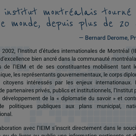
 institut montréalais tourné
le monde, depuis plus de 20 
— Bernard Derome, Pr
 2002, l’Institut d’études internationales de Montréal (I
 d’excellence bien ancré dans la communauté montréala
és de l’IEIM et de ses constituantes mobilisent tant l
que, les représentants gouvernementaux, le corps dipl
 citoyens intéressés par les enjeux internationaux.
e partenaires privés, publics et institutionnels, l’Institut 
u développement de la « diplomatie du savoir » et cont
de politiques publiques aux plans municipal, nati
ional.
boration avec l’IEIM s’inscrit directement dans le souci
s eu de livrer au public une information pertinente et 