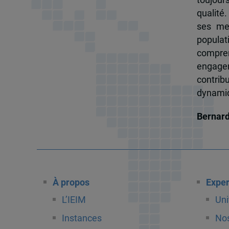
qualité.
ses me
popula
compren
engagem
contrib
dynamiqu
Bernar
À propos
Exper
L’IEIM
Uni
Instances
Nos