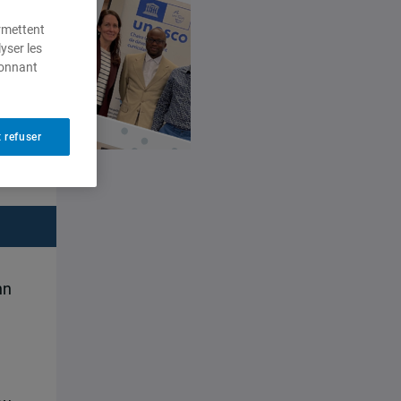
ermettent
yser les
ionnant
 refuser
nn