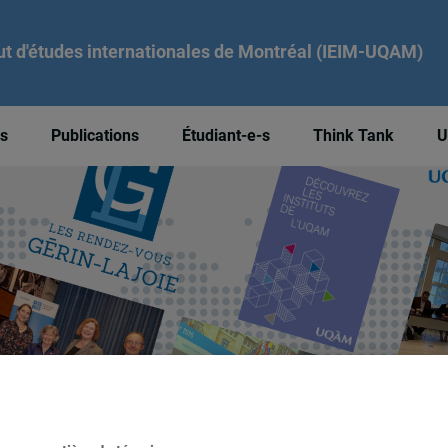
tut d'études internationales de Montréal (IEIM-UQAM)
és
Publications
Étudiant-e-s
Think Tank
U