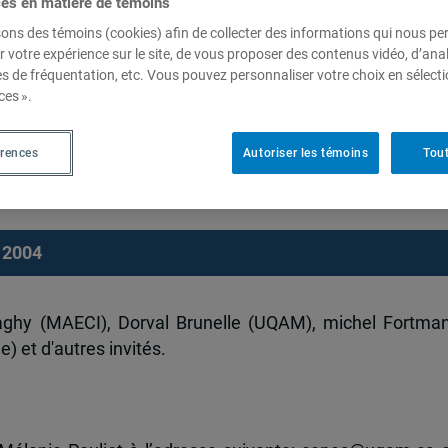
ces en matière de témoins
sons des témoins (cookies) afin de collecter des informations qui nous p
r votre expérience sur le site, de vous proposer des contenus vidéo, d’anal
es de fréquentation, etc. Vous pouvez personnaliser votre choix en sélect
et de recherche en sécurité internationale (Université de
ces ».
en politique étrangère et de
érences
Autoriser les témoins
Tout
l 2004
ghy (MAECI), Dorval Brunelle (UQAM), michel Fortma
) et d'autres invités.