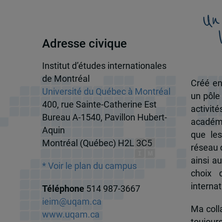
Un
Adresse civique
Institut d’études internationales
de Montréal
Créé en
Université du Québec à Montréal
un pôle
400, rue Sainte-Catherine Est
activit
Bureau A-1540, Pavillon Hubert-
académi
Aquin
que les
Montréal (Québec) H2L 3C5
réseau d
ainsi a
* Voir le plan du campus
choix 
internat
Téléphone
514 987-3667
ieim@uqam.ca
Ma colla
www.uqam.ca
toujour