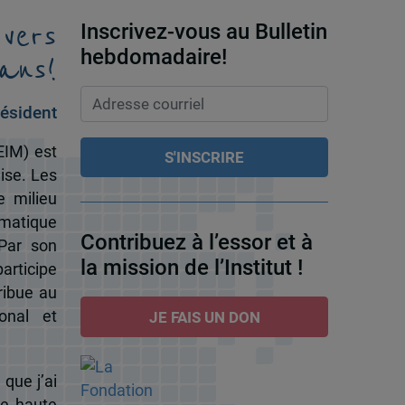
 vers
Inscrivez-vous au Bulletin
ans!
hebdomadaire!
ésident
EIM) est
ise. Les
e milieu
omatique
Contribuez à l’essor et à
 Par son
la mission de l’Institut !
participe
ribue au
onal et
JE FAIS UN DON
 que j’ai
de haute