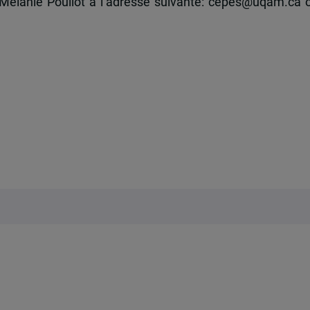
e Mélanie Pouliot à l’adresse suivante: cepes@uqam.ca 