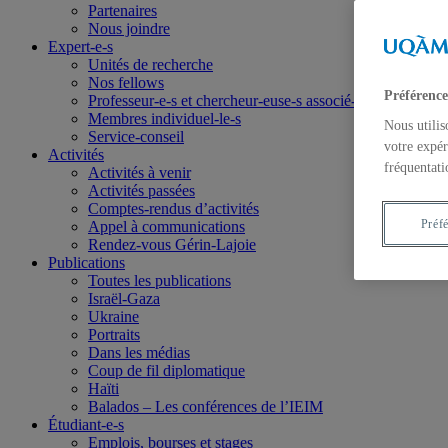
Partenaires
Nous joindre
Expert-e-s
Unités de recherche
Nos fellows
Préférence
Professeur-e-s et chercheur-euse-s associé-e-s
Membres individuel-le-s
Nous utilis
Service-conseil
votre expér
Activités
fréquentati
Activités à venir
Activités passées
Comptes-rendus d’activités
Préf
Appel à communications
Rendez-vous Gérin-Lajoie
Publications
Toutes les publications
Israël-Gaza
Ukraine
Portraits
Dans les médias
Coup de fil diplomatique
Haïti
Balados – Les conférences de l’IEIM
Étudiant-e-s
Emplois, bourses et stages