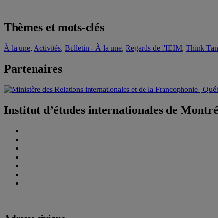
Thèmes et mots-clés
À la une
,
Activités
,
Bulletin - À la une
,
Regards de l'IEIM
,
Think Ta
Partenaires
Institut d’études internationales de Montr