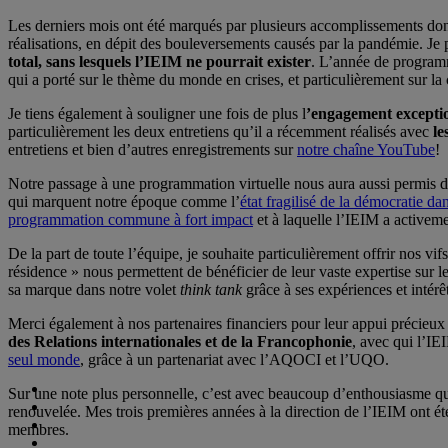
Les derniers mois ont été marqués par plusieurs accomplissements don
réalisations, en dépit des bouleversements causés par la pandémie. Je 
total, sans lesquels l’IEIM ne pourrait exister
. L’année de program
qui a porté sur le thème du monde en crises, et particulièrement sur l
Je tiens également à souligner une fois de plus l
’engagement excepti
particulièrement les deux entretiens qu’il a récemment réalisés avec
le
entretiens et bien d’autres enregistrements sur
notre chaîne YouTube
!
Notre passage à une programmation virtuelle nous aura aussi permis d
qui marquent notre époque comme l’
état fragilisé de la démocratie d
programmation commune à fort impact
et à laquelle l’IEIM a activemen
De la part de toute l’équipe, je souhaite particulièrement offrir nos vi
résidence » nous permettent de bénéficier de leur vaste expertise sur 
sa marque dans notre volet
think tank
grâce à ses expériences et inté
Merci également à nos partenaires financiers pour leur appui précieux à
des Relations internationales et de la Francophonie
, avec qui l’IE
seul monde
, grâce à un partenariat avec l’AQOCI et l’UQO.
Sur une note plus personnelle, c’est avec beaucoup d’enthousiasme q
renouvelée. Mes trois premières années à la direction de l’IEIM ont ét
membres.