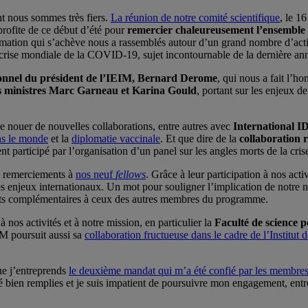
t nous sommes très fiers.
La réunion de notre comité scientifique
, le 1
profite de ce début d’été pour
remercier chaleureusement l’ensemble d
mation qui s’achève nous a rassemblés autour d’un grand nombre d’act
a crise mondiale de la COVID-19, sujet incontournable de la dernière an
onnel du président de l’IEIM, Bernard Derome
, qui nous a fait l’h
s ministres Marc Garneau et Karina Gould
, portant sur les enjeux d
e nouer de nouvelles collaborations, entre autres avec
International 
ans le monde
et la
diplomatie vaccinale
. Et que dire de la
collaboration r
t participé par l’organisation d’un panel sur les angles morts de la cris
fs remerciements à
nos neuf
fellows
. Grâce à leur participation à nos act
les enjeux internationaux. Un mot pour souligner l’implication de notre
rêts complémentaires à ceux des autres membres du programme.
 nos activités et à notre mission, en particulier la
Faculté de science 
IM poursuit aussi sa
collaboration fructueuse dans le cadre de l’Institut 
ue j’entreprends
le deuxième mandat qui m’a été confié par les membres
é bien remplies et je suis impatient de poursuivre mon engagement, entre