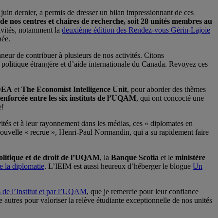
6 juin dernier, a permis de dresser un bilan impressionnant de ces
e nos centres et chaires de recherche, soit 28 unités membres au
ivités, notamment la
deuxième édition des Rendez-vous Gérin-Lajoie
née.
onneur de contribuer à plusieurs de nos activités. Citons
e politique étrangère et d’aide internationale du Canada. Revoyez ces
IDEA
et
The Economist Intelligence Unit
, pour aborder des thèmes
enforcée entre les six instituts de l’UQAM
, qui ont concocté une
e!
ivités et à leur rayonnement dans les médias, ces « diplomates en
 nouvelle « recrue », Henri-Paul Normandin, qui a su rapidement faire
politique et de droit de l’UQAM
, la
Banque Scotia
et le
ministère
de la diplomatie
. L’IEIM est aussi heureux d’héberger le blogue
Un
 de l’Institut et par l’UQAM
, que je remercie pour leur confiance
 autres pour valoriser la relève étudiante exceptionnelle de nos unités