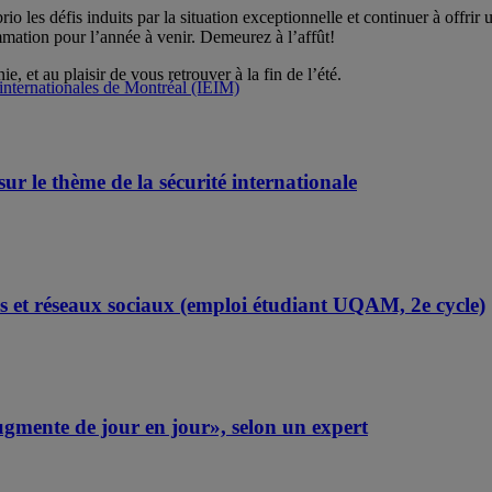
rio les défis induits par la situation exceptionnelle et continuer à offri
mation pour l’année à venir. Demeurez à l’affût!
 et au plaisir de vous retrouver à la fin de l’été.
s internationales de Montréal (IEIM)
r le thème de la sécurité internationale
s et réseaux sociaux (emploi étudiant UQAM, 2e cycle)
ugmente de jour en jour», selon un expert