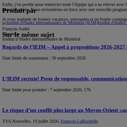
Enfin, j’en profite pour remercier toute l’équipe qui a su relever avec b
Produit par
dernière année. Nous reviendrons en force avec une nouvelle program
Je vous souhaite de bonnes vacances, reposantes et en bonne compagnie,
Institut d'étude
François Audet
Sur le même sujet
Directeur
Institut d’études internationales de Montréal
Regards de l’IEIM – Appel à propositions 2026-2027 su
Date limite de soumission : 30 septembre 2026
L’IEIM recrute! Poste de responsable, communication
Date limite pour postuler : 7 septembre 2026, 17h
Le risque d’un conflit plus large au Moyen-Orient «a
TVA Nouvelles, 19 juillet 2026,
François LaRochelle