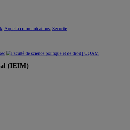
nk
,
Appel à communications
,
Sécurité
éal (IEIM)