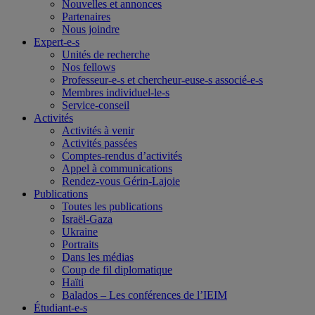
Nouvelles et annonces
Partenaires
Nous joindre
Expert-e-s
Unités de recherche
Nos fellows
Professeur-e-s et chercheur-euse-s associé-e-s
Membres individuel-le-s
Service-conseil
Activités
Activités à venir
Activités passées
Comptes-rendus d’activités
Appel à communications
Rendez-vous Gérin-Lajoie
Publications
Toutes les publications
Israël-Gaza
Ukraine
Portraits
Dans les médias
Coup de fil diplomatique
Haïti
Balados – Les conférences de l’IEIM
Étudiant-e-s