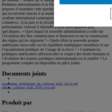
Relations internationales et le Droit international public, ce colloque
propose d’examiner cette question à travers trois axes transversaux,
qui recouvrent chacun à sa manière une dimension fondamentale du
système international contemporain, à savoir : 1) l’économie et le
commerce, 2) la paix et la sécurité, et 3) les droits humains. Les
présentations viseront à répondre à trois interrogations plus
spécifiques : • Quel impact la nouvelle administration a-t-elle sur
l’évolution des flux commerciaux et financiers et sur la construction
des règles qui les régissent ? • Quels effets la nouvelle posture
américaine aura-t-elle sur les équilibres stratégiques mondiaux et sur
l’encadrement juridique de l’usage de la force ? • Comment les
politiques américaines affectent-elles le respect des droits humains et
l’évolution des normes juridiques internationales en la matière ? Le
programme complet est disponible en pièce jointe.
Documents joints
programme_preliminaire_du_colloque_bridi_18-12.pdf
affiche_colloque_bridi_2018_revu.pdf
Produit par