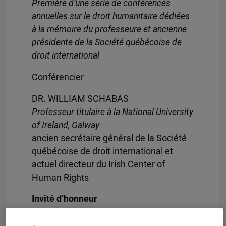
Première d’une série de conférences
annuelles sur le droit humanitaire dédiées
à la mémoire du professeure et ancienne
présidente de la Société québécoise de
droit international
Conférencier
DR. WILLIAM SCHABAS
Professeur titulaire à la National University
of Ireland, Galway
ancien secrétaire général de la Société
québécoise de droit international et
actuel directeur du Irish Center of
Human Rights
Invité d’honneur
Monsieur Khalil El-Habre,
Consul général du Liban à Montréal