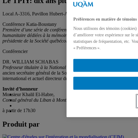
Le TPIY: dix ans plus tard
Local A-3316, Pavillon Hubert-Aquin, 19 mars 2004
Préférences en matière de témoins
Conférence Katia-Boustany
Nous utilisons des témoins (cookies) 
Première d’une série de conférences annuelles sur le droit
humanitaire dédiées à la mémoire du professeure et ancienne
d’améliorer votre expérience sur le s
présidente de la Société québécoise de droit international
statistiques de fréquentation, etc. V
« Préférences ».
Conférencier
DR. WILLIAM SCHABAS
Professeur titulaire à la National University of Ireland, Galway
ancien secrétaire général de la Société québécoise de droit
international et actuel directeur du Irish Center of Human Rights
Invité d’honneur
Monsieur Khalil El-Habre,
Consul général du Liban à Montréal
à partir de 17h30
Produit par