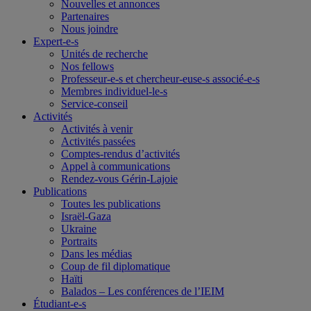
Nouvelles et annonces
Partenaires
Nous joindre
Expert-e-s
Unités de recherche
Nos fellows
Professeur-e-s et chercheur-euse-s associé-e-s
Membres individuel-le-s
Service-conseil
Activités
Activités à venir
Activités passées
Comptes-rendus d’activités
Appel à communications
Rendez-vous Gérin-Lajoie
Publications
Toutes les publications
Israël-Gaza
Ukraine
Portraits
Dans les médias
Coup de fil diplomatique
Haïti
Balados – Les conférences de l’IEIM
Étudiant-e-s