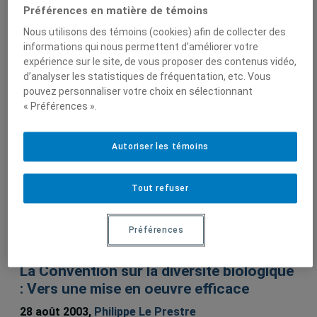
Philippe Le Prestre
Préférences en matière de témoins
Nous utilisons des témoins (cookies) afin de collecter des
informations qui nous permettent d’améliorer votre
expérience sur le site, de vous proposer des contenus vidéo,
Sur le même sujet
d’analyser les statistiques de fréquentation, etc. Vous
pouvez personnaliser votre choix en sélectionnant
« Préférences ».
Bilateral Ecopolitics: Continuity and
Change in Canadian-American
Autoriser les témoins
Environmental Relations
1 septembre 2006,
Philippe Le Prestre
,
Peter J.
Tout refuser
Stoett
Préférences
Lien défectueux
La Convention sur la diversité biologique
: Vers une mise en oeuvre efficace
28 août 2003,
Philippe Le Prestre