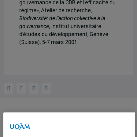
gouvernance de la CDB et l’efficacité du
régime», Atelier de recherche,
Biodiversité: de l’action collective à la
gouvernance
, Institut universitaire
d’études du développement, Genève
(Suisse), 5-7 mars 2001.
Auteurs-trices